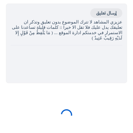
إرسال تعليق
عزيزي المشاهد لا تترك الموضوع بدون تعليق وتذكر ان
تعليقك يدل عليك فلا تقل الا خيرا :: كلمات قليلة تساعدنا على
الاستمرار في خدمتكم ادارة الموقع ... ( مَا يَلْفِظُ مِنْ قَوْلٍ إِلا
لَدَيْهِ رَقِيبٌ عَتِيدٌ )