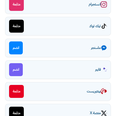
انستجرام
متابعة
تيك توك
متابعة
ماسنجر
انضم
فايبر
انضم
بينتيريست
متابعة
منصة X
متابعة