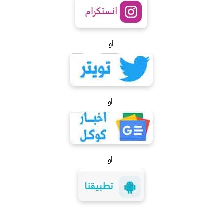
او
او
او