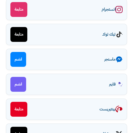
انستجرام
متابعة
تيك توك
متابعة
ماسنجر
انضم
فايبر
انضم
بينتيريست
متابعة