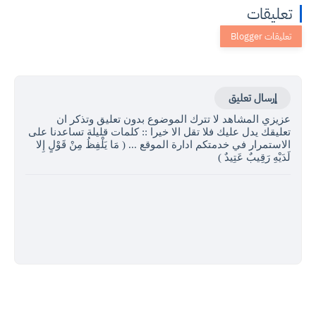
تعليقات
إرسال تعليق
عزيزي المشاهد لا تترك الموضوع بدون تعليق وتذكر ان
تعليقك يدل عليك فلا تقل الا خيرا :: كلمات قليلة تساعدنا على
الاستمرار في خدمتكم ادارة الموقع ... ( مَا يَلْفِظُ مِنْ قَوْلٍ إِلا
لَدَيْهِ رَقِيبٌ عَتِيدٌ )