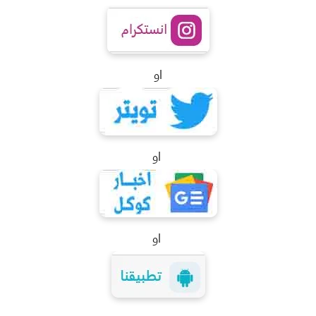
او
او
او