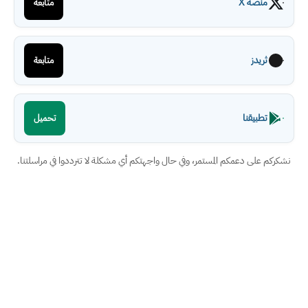
منصة X
متابعة
ثريدز
متابعة
تطبيقنا
تحميل
نشكركم على دعمكم المستمر، وفي حال واجهتكم أي مشكلة لا تترددوا في مراسلتنا.