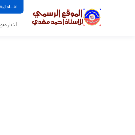
اقسام الموق
اخبار منو