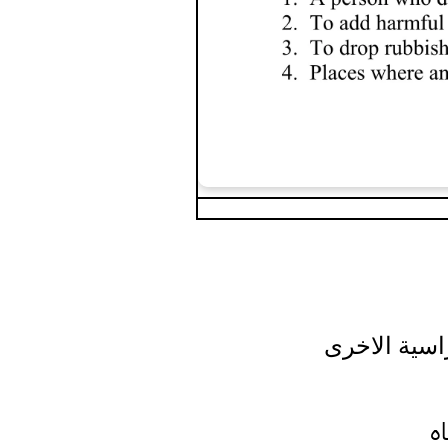
راسية الاخرى
اه