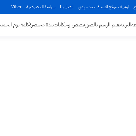
ع
ارشيف موقع الاستاذ احمد مهدي
اتصل بنا
سياسة الخصوصية
Viber
عه
التربية
تعلم الرسم بالصور
قصص وحكايات
نبذة مختصرة
كلمة يوم الخم