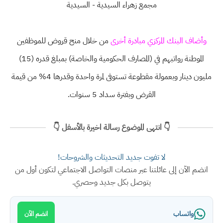
مجمع زهراء السيدية - السيدية
وأضاف البنك المركزي مبادرة أخرى
من خلال منح قروض للموظفين
الموطنة رواتبهم في (المصارف الحكومية والخاصة) بمبلغ قدره (15)
مليون دينار وبعمولة مقطوعة تستوفى لمرة واحدة وقدرها 4% من قيمة
القرض وبفترة سداد 5 سنوات.
👇 انتهى الموضوع رسالة اخيرة بالأسفل 👇
لا تفوت جديد التحديثات والشروحات!
انضم الآن إلى عائلتنا عبر منصات التواصل الاجتماعي لتكون أول من
يتوصل بكل جديد وحصري.
واتساب
انضم الآن