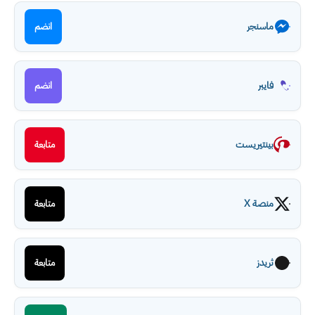
ماسنجر
انضم
فايبر
انضم
بينتيريست
متابعة
منصة X
متابعة
ثريدز
متابعة