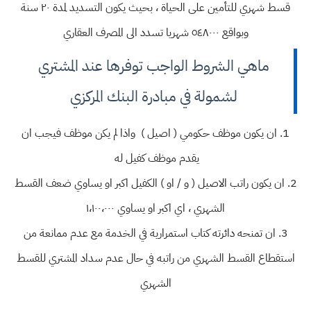
قسط شهري للتأمين على الحياة ، بحيث يكون التسديد لمدة ٢٠ سنة
وبواقع ٥٤٨٠٠٠ شهريا تسدد الى المصرف العقاري
ماهي الشروط الواجب توفرها عند المشتري
لشمولة في مبادرة البنك المركزي
1. ان يكون موظف حكومي ( اصيل ) واذا لم يكن موظف فيجب ان
يقدم موظف كفيل له
2. ان يكون راتب الاصيل ( و / او ) الكفيل اكبر او يساوي ضعف القسط
الشهري ، اي اكبر او يساوي ١،١٠٠،٠٠٠
3. ان تمنحه دائرته كتاب استمرارية في الخدمة مع عدم ممانعة من
استقطاع القسط الشهري من راتبه في حال عدم سداد المشتري للقسط
الشهري