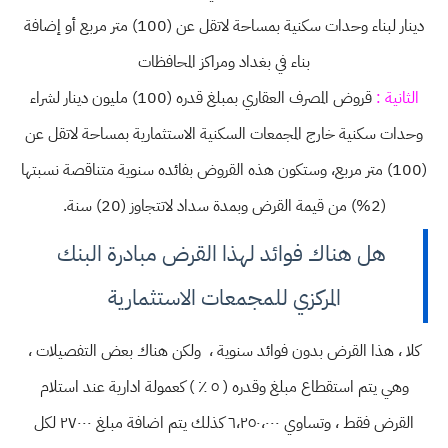
دينار لبناء وحدات سكنية بمساحة لاتقل عن (100) متر مربع أو إضافة
بناء في بغداد ومراكز المحافظات
الثانية :
قروض المصرف العقاري بمبلغ قدره (100) مليون دينار لشراء
وحدات سكنية خارج المجمعات السكنية الاستثمارية بمساحة لاتقل عن
(100) متر مربع، وستكون هذه القروض بفائده سنوية متناقصة نسبتها
(2%) من قيمة القرض وبمدة سداد لاتتجاوز (20) سنة.
هل هناك فوائد لهذا القرض مبادرة البنك
المركزي للمجمعات الاستثمارية
كلا ، هذا القرض بدون فوائد سنوية ، ولكن هناك بعض التفصيلات ،
وهي يتم استقطاع مبلغ وقدره ( ٥ ٪؜ ) كعمولة ادارية عند استلام
القرض فقط ، وتساوي ٦،٢٥٠،٠٠٠ كذلك يتم اضافة مبلغ ٢٧٠٠٠ لكل