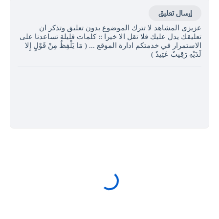
إرسال تعليق
عزيزي المشاهد لا تترك الموضوع بدون تعليق وتذكر ان
تعليقك يدل عليك فلا تقل الا خيرا :: كلمات قليلة تساعدنا على
الاستمرار في خدمتكم ادارة الموقع ... ( مَا يَلْفِظُ مِنْ قَوْلٍ إِلا
لَدَيْهِ رَقِيبٌ عَتِيدٌ )