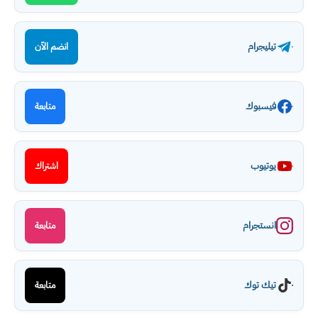
تيليجرام
انضم الآن
فيسبوك
متابعة
يوتيوب
اشتراك
انستجرام
متابعة
تيك توك
متابعة