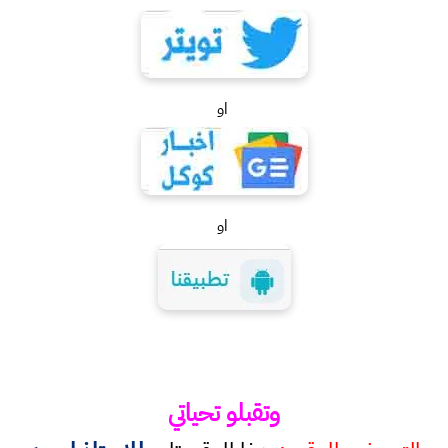
او
او
وتقبلو تحياتي