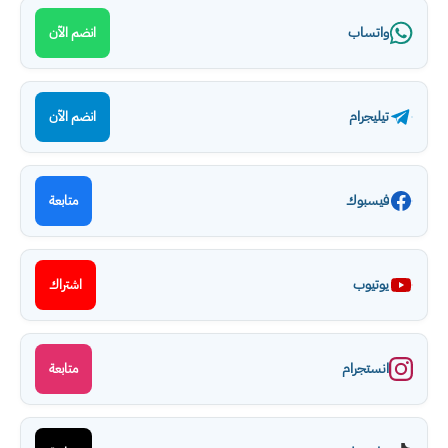
واتساب
انضم الآن
تيليجرام
انضم الآن
فيسبوك
متابعة
يوتيوب
اشتراك
انستجرام
متابعة