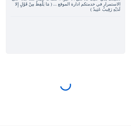
الاستمرار في خدمتكم ادارة الموقع ... ( مَا يَلْفِظُ مِنْ قَوْلٍ إِلا
لَدَيْهِ رَقِيبٌ عَتِيدٌ )