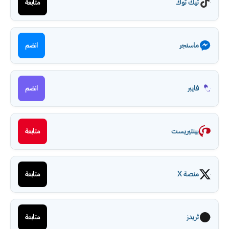
تيك توك
متابعة
ماسنجر
انضم
فايبر
انضم
بينتيريست
متابعة
منصة X
متابعة
ثريدز
متابعة