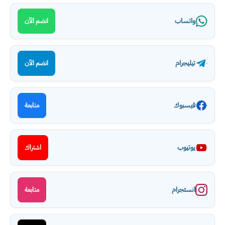
واتساب
انضم الآن
تيليجرام
انضم الآن
فيسبوك
متابعة
يوتيوب
اشتراك
انستجرام
متابعة