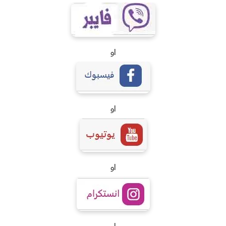
او
او
او