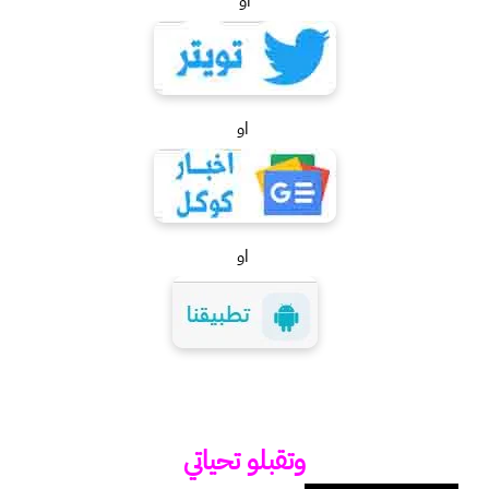
او
او
او
وتقبلو تحياتي