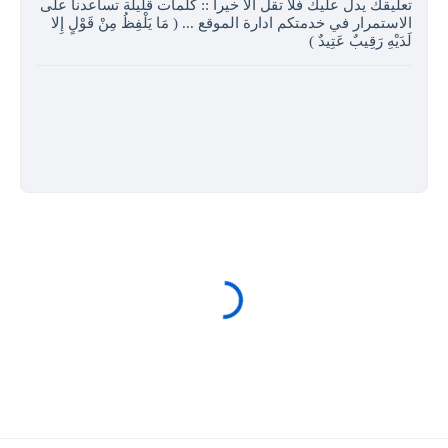
تعليقك يدل عليك فلا تقل الا خيرا :: كلمات قليلة تساعدنا على
الاستمرار في خدمتكم ادارة الموقع ... ( مَا يَلْفِظُ مِنْ قَوْلٍ إِلا
لَدَيْهِ رَقِيبٌ عَتِيدٌ )