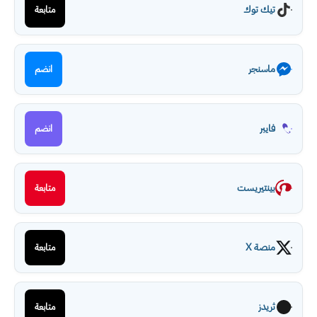
تيك توك
متابعة
ماسنجر
انضم
فايبر
انضم
بينتيريست
متابعة
منصة X
متابعة
ثريدز
متابعة