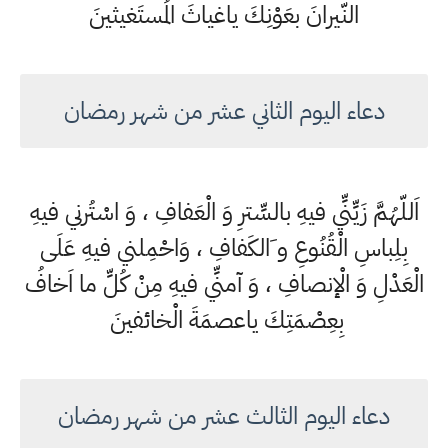
النّيرانَ بعَوْنِكَ ياغياثَ المُستَغيثينَ
دعاء اليوم الثاني عشر من شهر رمضان
اَللّهُمَّ زَيِّنِّي فيهِ بالسِّترِ وَ الْعَفافِ ، وَ اسْتُرني فيهِ
بِلِباسِ الْقُنُوعِ و َالكَفافِ ، وَاحْمِلني فيهِ عَلَى
الْعَدْلِ وَ الْإنصافِ ، وَ آمنِّي فيهِ مِنْ كُلِّ ما اَخافُ
بِعِصْمَتِكَ ياعصمَةَ الْخائفينَ
دعاء اليوم الثالث عشر من شهر رمضان