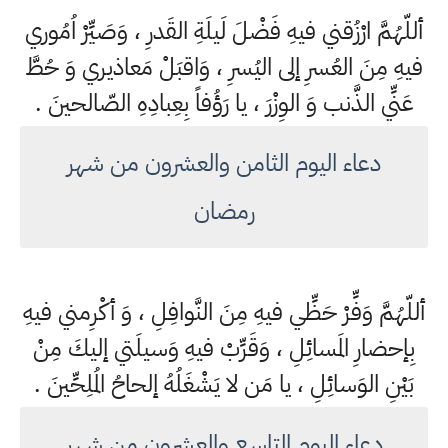
أللّهُمَّ ارْزُقني فيهِ فَضْلَ لَيلَةِ القَدرِ ، وَصَيِّرْ اُمُوري
فيهِ مِنَ العُسرِ إلى اليُسرِ ، وَاقبَلْ مَعاذيري وَ حُطَّ
عَنِّي الذَّنب وَ الوِزْرَ ، يا رَؤُفاً بِعِبادِهِ الصّالحينَ .
دعاء اليوم الثامن والعشرون من شهر
رمضان
أللّهُمَّ وَفِّرْ حَظِّي فيهِ مِنَ النَّوافِلِ ، وَ أكْرِمني فيهِ
بِإحضارِ المَسائِلِ ، وَقَرِّبْ فيهِ وَسيلَتي إليكَ مِنْ
بَيْنِ الوَسائِلِ ، يا مَن لا يَشْغَلُهُ إلحاحُ المُلِحِّينَ .
دعاء اليوم التاسع والعشرون من شهر