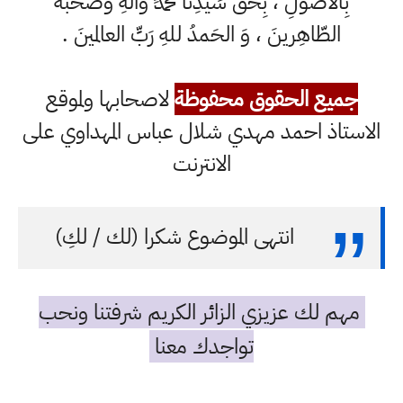
بِالأُصُولِ ، بِحَقِّ سَيِّدِنا مُحَمَّدٍ وَآلهِ وصحبه
الطّاهِرينَ ، وَ الحَمدُ للهِ رَبِّ العالمينَ .
جميع الحقوق محفوظة
لاصحابها ولموقع
الاستاذ احمد مهدي شلال عباس المهداوي على
الانترنت
انتهى الموضوع شكرا (لك / لكِ)
مهم لك عزيزي الزائر الكريم شرفتنا ونحب
تواجدك معنا