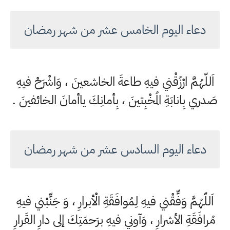
دعاء اليوم الخامس عشر من شهر رمضان
اَللّهُمَّ ارْزُقْني فيهِ طاعةَ الخاشعينَ ، وَاشْرَحْ فيهِ
صَدري بِانابَةِ المُخْبِتينَ ، بِأمانِكَ ياأمانَ الخائفينَ .
دعاء اليوم السادس عشر من شهر رمضان
اَللّهُمَّ وَفِّقْني فيهِ لِمُوافَقَةِ الْأبرارِ ، وَ جَنِّبْني فيهِ
مُرافَقَةِ الأشرارِ ، وَآوني فيهِ برَحمَتِكَ إلى دارِ القَرارِ