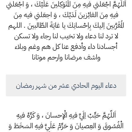
اَللّهُمَّ اجْعَلني فيهِ مِنَ المُتَوَكِلينَ عَلَيْكَ ، وَ اجْعَلني
فيهِ مِنَ الفائِزينَ لَدَيْكَ ، وَ اجعَلني فيه مِنَ
المُقَرَّبينَ اِليكَ بِاِحْسانِكَ يا غايَةَ الطّالبينَ . اللهم
لا ترد لنا دعاء ولا تخيب لنا رجاء ولا تسكن
أجسادنا داء وأدفع عنا كل هم وغم وبلاء
واشف مرضانا وارحم موتانا
دعاء اليوم الحادي عشر من شهر رمضان
اَللّهُمَّ حَبِّبْ اِلَيَّ فيهِ الْإحسانَ ، وَ كَرِّهْ فيهِ
الْفُسُوقَ وَ العِصيانَ وَ حَرِّمْ عَلَيَّ فيهِ السَخَطَ وَ