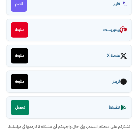
فايبر
انضم
بينتيريست
متابعة
منصة X
متابعة
ثريدز
متابعة
تطبيقنا
تحميل
نشكركم على دعمكم المستمر، وفي حال واجهتكم أي مشكلة لا تترددوا في مراسلتنا.