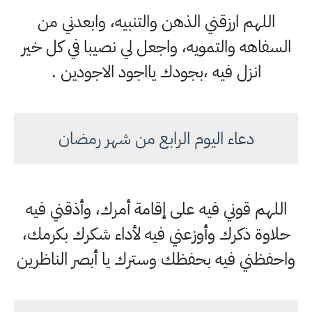
اللهم ارزقني الذهن والتنبيه، وابعدني من
السفاهه والتمويه، واجعل لي نصيبا في كل خير
انزل فيه ،بجودك يااجود الاجودين .
دعاء اليوم الرابع من شهر رمضان
اللهم قوني فيه على إقامة أمرك، وأذقني فيه
حلاوة ذكرك وأوزعني فيه لأداء شكرك بكرمك،
واحفظني فيه بحفظك وسترك يا أبصر الناظرين