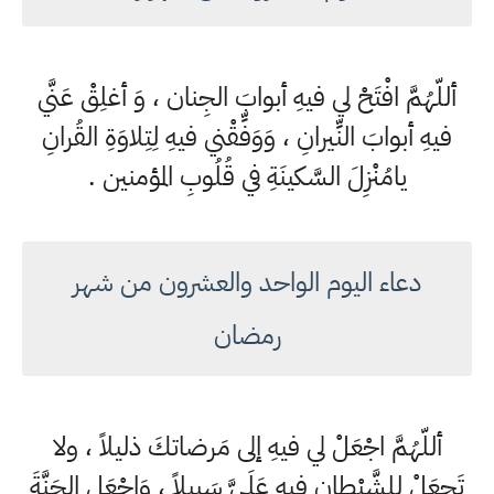
أللّهُمَّ افْتَحْ لي فيهِ أبوابَ الجِنان ، وَ أغلِقْ عَنَّي
فيهِ أبوابَ النِّيرانِ ، وَوَفِّقْني فيهِ لِتِلاوَةِ القُرانِ
يامُنْزِلَ السَّكينَةِ في قُلُوبِ المؤمنين .
دعاء اليوم الواحد والعشرون من شهر
رمضان
أللّهُمَّ اجْعَلْ لي فيهِ إلى مَرضاتكَ ذليلاً ، ولا
تَجعَلْ لِلشَّيْطانِ فيهِ عَلَيَّ سَبيلاً ، وَاجْعَلِ الجَنَّةَ