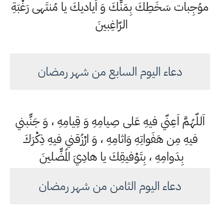
موُجِبات سَخَطِكَ بِمَنِّكَ وَ اَياديكَ يا مُنتَهى رَغْبَةِ
الرّاغِبينَ
دعاء اليوم السابع من شهر رمضان
اَللّهُمَّ اَعِنّي فيهِ عَلى صِيامِهِ وَ قِيامِهِ ، وَ جَنِّبني
فيهِ مِن هَفَواتِهِ وَاثامِهِ ، وَ ارْزُقني فيهِ ذِكْرَكَ
بِدَوامِهِ ، بِتَوْفيقِكَ يا هادِيَ المُضِّلينَ
دعاء اليوم الثامن من شهر رمضان