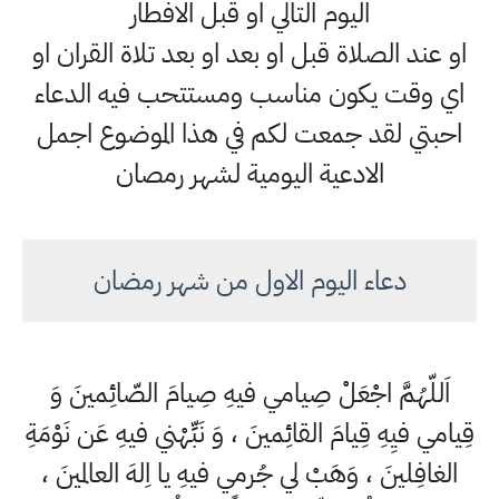
اليوم التالي او قبل الافطار
او عند الصلاة قبل او بعد او بعد تلاة القران او
اي وقت يكون مناسب ومستتحب فيه الدعاء
احبتي لقد جمعت لكم في هذا الموضوع اجمل
الادعية اليومية لشهر رمصان
دعاء اليوم الاول من شهر رمضان
اَللّهُمَّ اجْعَلْ صِيامي فيهِ صِيامَ الصّائِمينَ وَ
قِيامي فيِهِ قِيامَ القائِمينَ ، وَ نَبِّهْني فيهِ عَن نَوْمَةِ
الغافِلينَ ، وَهَبْ لي جُرمي فيهِ يا اِلهَ العالمينَ ،