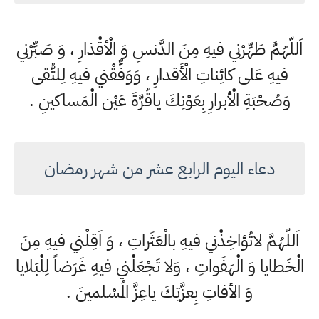
اَللّهُمَّ طَهِّرْني فيهِ مِنَ الدَّنسِ وَ الْأقْذارِ ، وَ صَبِّرْني
فيهِ عَلى كائِناتِ الْأَقدارِ ، وَوَفِّقْني فيهِ لِلتُّقى
وَصُحْبَةِ الْأبرارِ بِعَوْنِكَ ياقُرَّةَ عَيْن الْمَساكينِ .
دعاء اليوم الرابع عشر من شهر رمضان
اَللّهُمَّ لاتُؤاخِذْني فيهِ بالْعَثَراتِ ، وَ اَقِلْني فيهِ مِنَ
الْخَطايا وَ الْهَفَواتِ ، وَلا تَجْعَلْني فيهِ غَرَضاً لِلْبَلايا
وَ الأفاتِ بِعزَّتِكَ ياعِزَّ المُسْلمينَ .