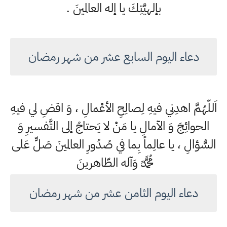
بإلهيَّتِكَ يا إله العالمينَ .
دعاء اليوم السابع عشر من شهر رمضان
اَللّهُمَّ اهدِني فيهِ لِصالِحِ الأعْمالِ ، وَ اقضِ لي فيهِ
الحوائِجَ وَ الآمالِ يا مَنْ لا يَحتاجُ إلى التَّفسيرِ وَ
السُّؤالِ ، يا عالِماً بِما في صُدُورِ العالمينَ صَلِّ عَلى
مُحَمَّدٍ وَآله الطّاهرينَ
دعاء اليوم الثامن عشر من شهر رمضان