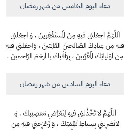
دعاء اليوم الخامس من شهر رمضان
اَللّهُمَّ اجعَلني فيهِ مِنَ المُستَغْفِرينَ ، وَ اجعَلني
فيهِ مِن عِبادِكَ الصّالحينَ القانِتينَ ، وَاجعَلني فيهِ
مِن اَوْليائِكَ المُقَرَّبينَ ، بِرَأفَتِكَ يا اَرحَمَ الرّاحمينَ .
دعاء اليوم السادس من شهر رمضان
اَللّهُمَّ لا تَخْذُلني فيهِ لِتَعَرُّضِ مَعصِيَتِكَ ، وَ
لاتَضرِبني بِسِياطِ نَقِمَتِكَ ، وَ زَحْزِحني فيهِ مِن