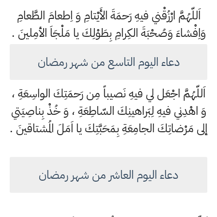
اَللّهُمَّ ارْزُقْني فيهِ رَحمَةَ الأَيْتامِ وَ اِطعامَ الطَّعامِ
وَاِفْشاءَ وَصُحْبَةَ الكِرامِ بِطَوْلِكَ يا مَلْجَاَ الأمِلينَ .
دعاء اليوم التاسع من شهر رمضان
اَللّهُمَّ اجْعَل لي فيهِ نَصيباً مِن رَحمَتِكَ الواسِعَةِ ،
وَ اهْدِني فيهِ لِبَراهينِكَ السّاطِعَةِ ، وَ خُذْ بِناصِيَتي
إلى مَرْضاتِكَ الجامِعَةِ بِمَحَبَّتِكَ يا اَمَلَ المُشتاقينَ .
دعاء اليوم العاشر من شهر رمضان