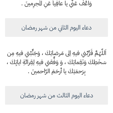
وَاعْفُ عَنّي يا عافِياً عَنِ المُجرِمينَ .
دعاء اليوم الثاني من شهر رمضان
اَللّهُمَّ قَرِّبْني فيهِ اِلى مَرضاتِكَ ، وَجَنِّبْني فيهِ مِن
سَخَطِكَ وَنَقِماتِكَ ، وَ وَفِّقني فيهِ لِقِرائَةِ اياتِِكَ ،
بِرَحمَتِكَ يا أرحَمَ الرّاحمينَ .
دعاء اليوم الثالث من شهر رمضان