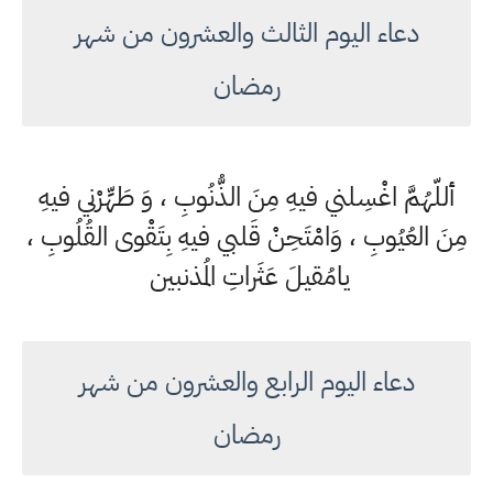
دعاء اليوم الثالث والعشرون من شهر
رمضان
أللّهُمَّ اغْسِلني فيهِ مِنَ الذُّنُوبِ ، وَ طَهِّرْني فيهِ
مِنَ العُيُوبِ ، وَامْتَحِنْ قَلبي فيهِ بِتَقْوى القُلُوبِ ،
يامُقيلَ عَثَراتِ المُذنبين
دعاء اليوم الرابع والعشرون من شهر
رمضان