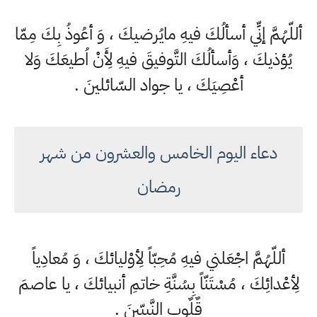
أللّهُمَّ إنِّي أسألُكَ فيهِ مايُرضيكَ ، وَ أعُوذُ بِكَ مِمّا
يُؤذيكَ ، وَأسألُكَ التَّوفيقَ فيهِ لِأَنْ اُطيعَكَ وَلا
أعْصِيَكَ ، يا جواد السّائلينَ .
دعاء اليوم الخامس والعشرون من شهر
رمضان
أللّهُمَّ اجْعَلني فيهِ مُحِبّاً لِأوْليائكَ ، وَ مُعادِياً
لِأعْدائِكَ ، مُسْتَنّاً بِسُنَّةِ خاتمِ أنبيائكَ ، يا عاصمَ
قٌلٌوب النَّبيّينَ .