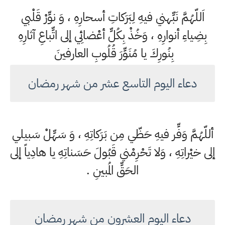
اَللّهُمَّ نَبِّهني فيهِ لِبَرَكاتِ أسحارِهِ ، وَ نوِّرْ قَلْبي
بِضِياءِ أنوارِهِ ، وَخُذْ بِكُلِّ أعْضائِي إلى اتِّباعِ آثارِهِ
بِنُورِكَ يا مُنَوِّرَ قُلُوبِ العارفينَ
دعاء اليوم التاسع عشر من شهر رمضان
أللّهُمَّ وَفِّر فيهِ حَظّي مِن بَرَكاتِهِ ، وَ سَهِّلْ سَبيلي
إلى خيْراتِهِ ، وَلا تَحْرِمْني قَبُولَ حَسَناتِهِ يا هادِياً إلى
الحَقِّ المُبينِ .
دعاء اليوم العشرون من شهر رمضان