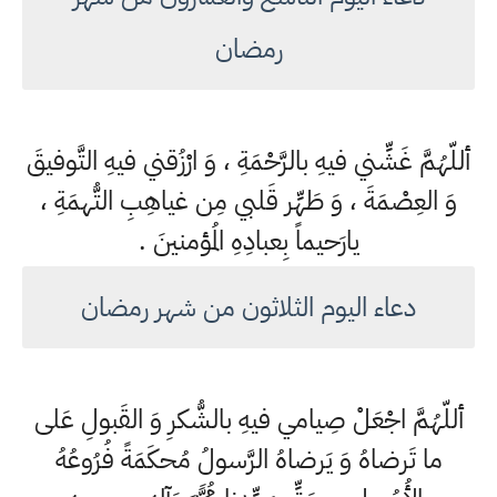
رمضان
أللّهُمَّ غَشِّني فيهِ بالرَّحْمَةِ ، وَ ارْزُقني فيهِ التَّوفيقَ
وَ العِصْمَةَ ، وَ طَهِّر قَلبي مِن غياهِبِ التُّهمَةِ ،
يارَحيماً بِعبادِهِ المُؤمنينَ .
دعاء اليوم الثلاثون من شهر رمضان
أللّهُمَّ اجْعَلْ صِيامي فيهِ بالشُّكرِ وَ القَبولِ عَلى
ما تَرضاهُ وَ يَرضاهُ الرَّسولُ مُحكَمَةً فُرُوعُهُ