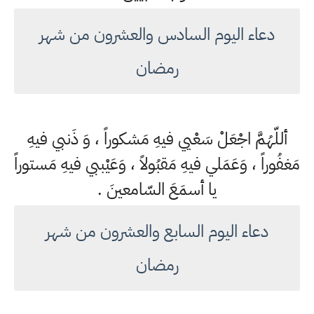
دعاء اليوم السادس والعشرون من شهر
رمضان
أللّهُمَّ اجْعَلْ سَعْيي فيهِ مَشكوراً ، وَ ذَنبي فيهِ
مَغفُوراً ، وَعَمَلي فيهِ مَقبُولاً ، وَعَيْببي فيهِ مَستوراً
يا أسمَعَ السّامعينَ .
دعاء اليوم السابع والعشرون من شهر
رمضان