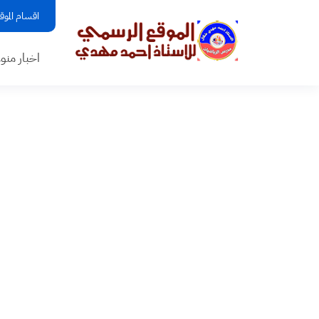
اقسام الموق
اخبار منو