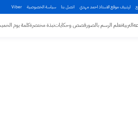
ع
ارشيف موقع الاستاذ احمد مهدي
اتصل بنا
سياسة الخصوصية
Viber
عه
التربية
تعلم الرسم بالصور
قصص وحكايات
نبذة مختصرة
كلمة يوم الخم