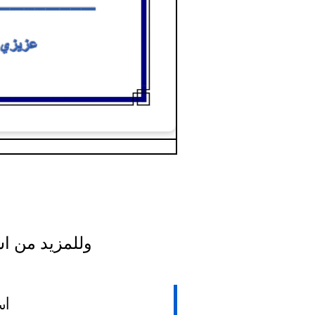
وللمزيد من اس
اس