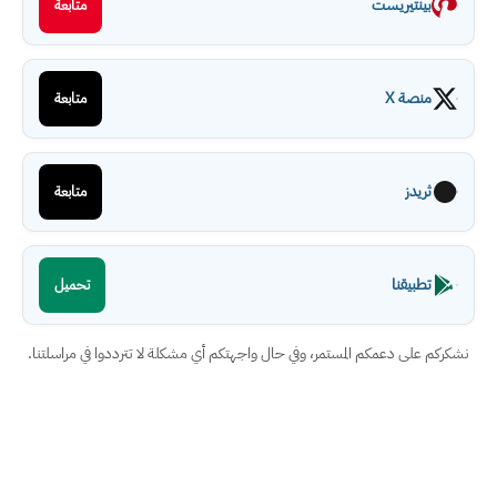
بينتيريست
متابعة
منصة X
متابعة
ثريدز
متابعة
تطبيقنا
تحميل
نشكركم على دعمكم المستمر، وفي حال واجهتكم أي مشكلة لا تترددوا في مراسلتنا.