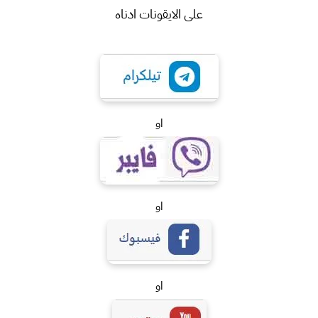
على الايقونات ادناه
او
او
او