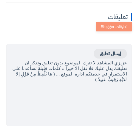
تعليقات
إرسال تعليق
عزيزي المشاهد لا تترك الموضوع بدون تعليق وتذكر ان
تعليقك يدل عليك فلا تقل الا خيرا :: كلمات قليلة تساعدنا على
الاستمرار في خدمتكم ادارة الموقع ... ( مَا يَلْفِظُ مِنْ قَوْلٍ إِلا
لَدَيْهِ رَقِيبٌ عَتِيدٌ )