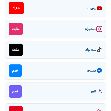
يوتيوب
اشتراك
انستجرام
متابعة
تيك توك
متابعة
ماسنجر
انضم
فايبر
انضم