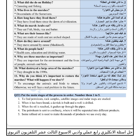
حل اسئلة الانكليزي رابع عملي وادبي الاسبوع الثالث عشر التلفزيون التربوي