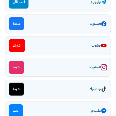
تيليجرام
انضم الآن
فيسبوك
متابعة
يوتيوب
اشتراك
انستجرام
متابعة
تيك توك
متابعة
ماسنجر
انضم