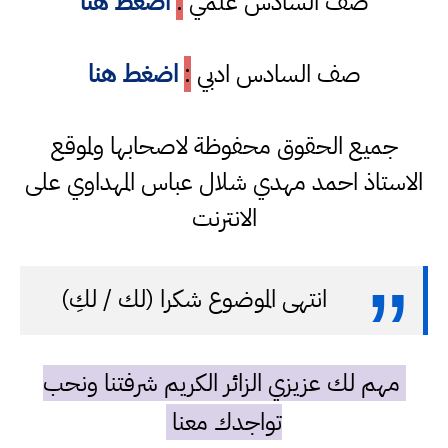
صف السادس علمي
:
اضغط هنا
صف السادس ادبي
:
اضغط هنا
جميع الحقوق محفوظة لاصحابها ولموقع
الاستاذ احمد مهدي شلال عباس المهداوي على
الانترنت
انتهى الموضوع شكرا (لك / لكِ)
مهم لك عزيزي الزائر الكريم شرفتنا ونحب
تواجدك معنا