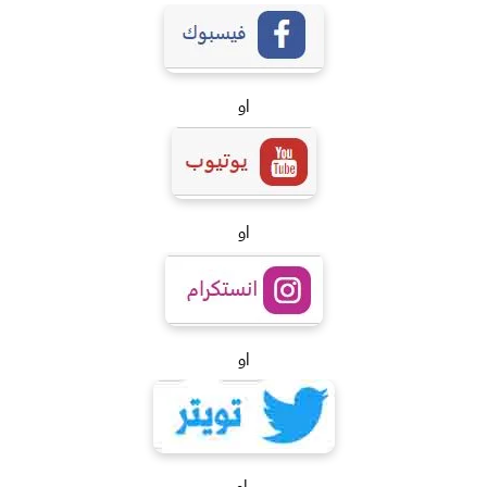
او
او
او