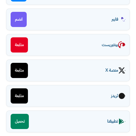
فايبر
انضم
بينتيريست
متابعة
منصة X
متابعة
ثريدز
متابعة
تطبيقنا
تحميل