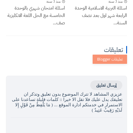
منذ 3 سنة
منذ 3 سنة
اسئلة التربية الاسلامية الوحدة
اسئلة امتحان شهري بالوحدة
الرابعة شهر اول بعد نصف
الخامسة مع الحل اللغة الانكليزية
السنة...
صف...
تعليقات
إرسال تعليق
عزيزي المشاهد لا تترك الموضوع بدون تعليق وتذكر ان
تعليقك يدل عليك فلا تقل الا خيرا :: كلمات قليلة تساعدنا على
الاستمرار في خدمتكم ادارة الموقع ... ( مَا يَلْفِظُ مِنْ قَوْلٍ إِلا
لَدَيْهِ رَقِيبٌ عَتِيدٌ )