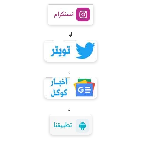
او
او
او