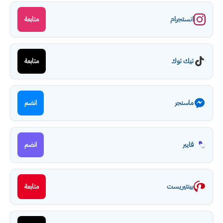
انستجرام
متابعة
تيك توك
متابعة
ماسنجر
انضم
فايبر
انضم
بينتيريست
متابعة