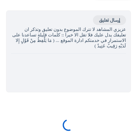
إرسال تعليق
عزيزي المشاهد لا تترك الموضوع بدون تعليق وتذكر ان
تعليقك يدل عليك فلا تقل الا خيرا :: كلمات قليلة تساعدنا على
الاستمرار في خدمتكم ادارة الموقع ... ( مَا يَلْفِظُ مِنْ قَوْلٍ إِلا
لَدَيْهِ رَقِيبٌ عَتِيدٌ )