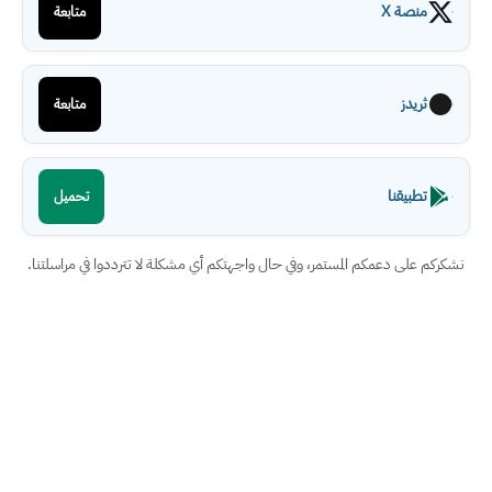
منصة X
متابعة
ثريدز
متابعة
تطبيقنا
تحميل
نشكركم على دعمكم المستمر، وفي حال واجهتكم أي مشكلة لا تترددوا في مراسلتنا.