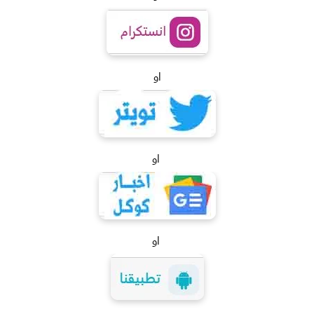
او
او
او