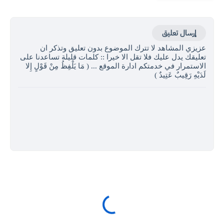
إرسال تعليق
عزيزي المشاهد لا تترك الموضوع بدون تعليق وتذكر ان
تعليقك يدل عليك فلا تقل الا خيرا :: كلمات قليلة تساعدنا على
الاستمرار في خدمتكم ادارة الموقع ... ( مَا يَلْفِظُ مِنْ قَوْلٍ إِلا
لَدَيْهِ رَقِيبٌ عَتِيدٌ )