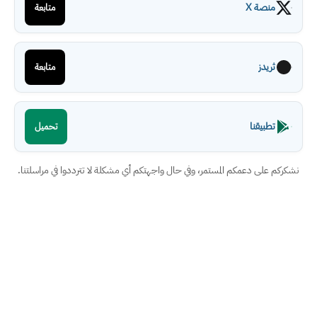
منصة X
متابعة
ثريدز
متابعة
تطبيقنا
تحميل
نشكركم على دعمكم المستمر، وفي حال واجهتكم أي مشكلة لا تترددوا في مراسلتنا.