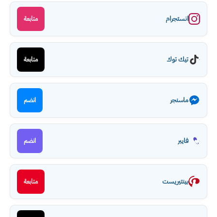
انستجرام
متابعة
تيك توك
متابعة
ماسنجر
انضم
فايبر
انضم
بينتيريست
متابعة