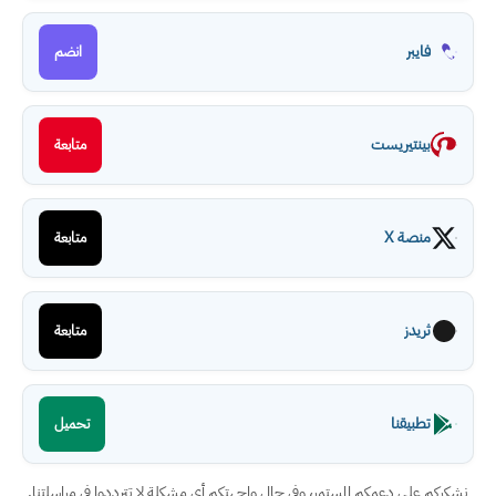
فايبر
انضم
بينتيريست
متابعة
منصة X
متابعة
ثريدز
متابعة
تطبيقنا
تحميل
نشكركم على دعمكم المستمر، وفي حال واجهتكم أي مشكلة لا تترددوا في مراسلتنا.