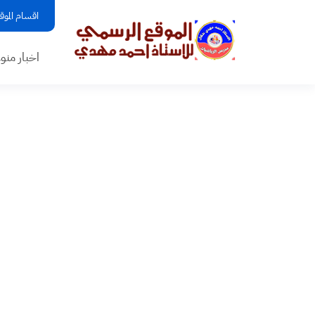
اقسام الموق
اخبار منو