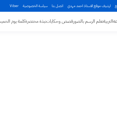
ع
ارشيف موقع الاستاذ احمد مهدي
اتصل بنا
سياسة الخصوصية
Viber
عه
التربية
تعلم الرسم بالصور
قصص وحكايات
نبذة مختصرة
كلمة يوم الخم