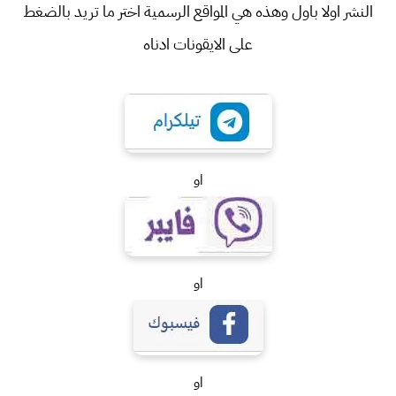
النشر اولا باول وهذه هي المواقع الرسمية اختر ما تريد بالضغط
على الايقونات ادناه
او
او
او