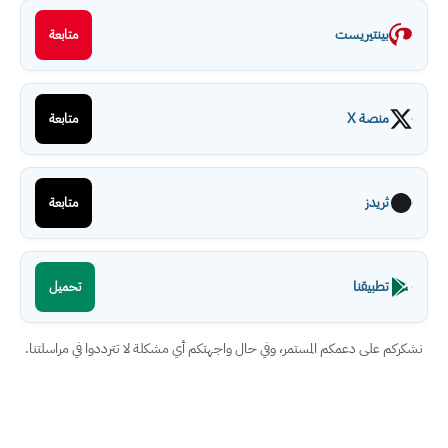
بينتيريست
متابعة
منصة X
متابعة
ثريدز
متابعة
تطبيقنا
تحميل
نشكركم على دعمكم المستمر، وفي حال واجهتكم أي مشكلة لا تترددوا في مراسلتنا.