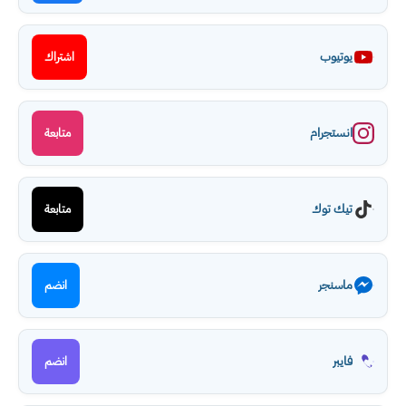
يوتيوب
اشتراك
انستجرام
متابعة
تيك توك
متابعة
ماسنجر
انضم
فايبر
انضم