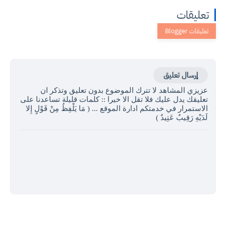
تعليقات
إرسال تعليق
عزيزي المشاهد لا تترك الموضوع بدون تعليق وتذكر ان
تعليقك يدل عليك فلا تقل الا خيرا :: كلمات قليلة تساعدنا على
الاستمرار في خدمتكم ادارة الموقع ... ( مَا يَلْفِظُ مِنْ قَوْلٍ إِلا
لَدَيْهِ رَقِيبٌ عَتِيدٌ )