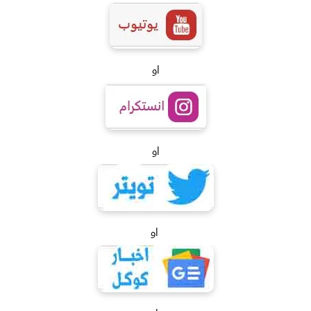
او
او
او