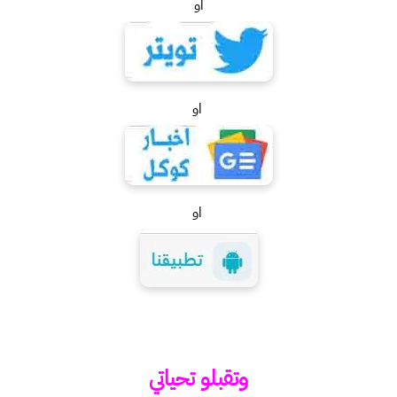
او
او
او
وتقبلو تحياتي