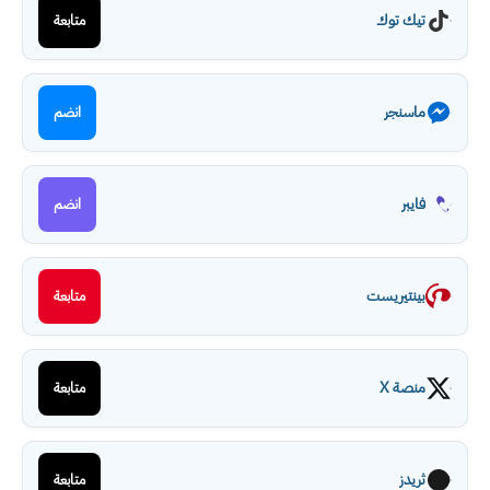
تيك توك
متابعة
ماسنجر
انضم
فايبر
انضم
بينتيريست
متابعة
منصة X
متابعة
ثريدز
متابعة