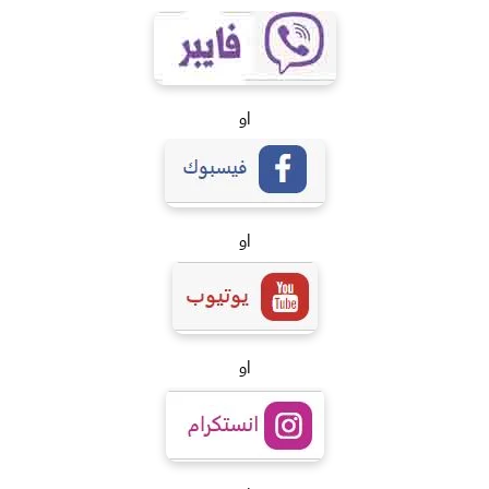
او
او
او