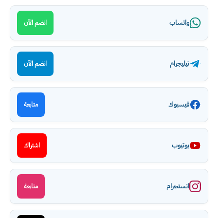
واتساب
انضم الآن
تيليجرام
انضم الآن
فيسبوك
متابعة
يوتيوب
اشتراك
انستجرام
متابعة