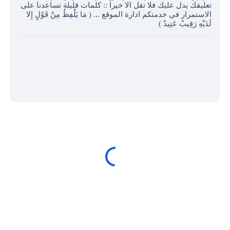
تعليقك يدل عليك فلا تقل الا خيرا :: كلمات قليلة تساعدنا على
الاستمرار في خدمتكم ادارة الموقع ... ( مَا يَلْفِظُ مِنْ قَوْلٍ إِلا
لَدَيْهِ رَقِيبٌ عَتِيدٌ )