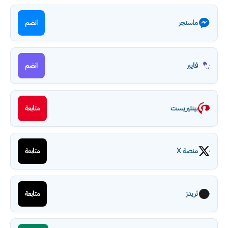
ماسنجر
انضم
فايبر
انضم
بينتيريست
متابعة
منصة X
متابعة
ثريدز
متابعة