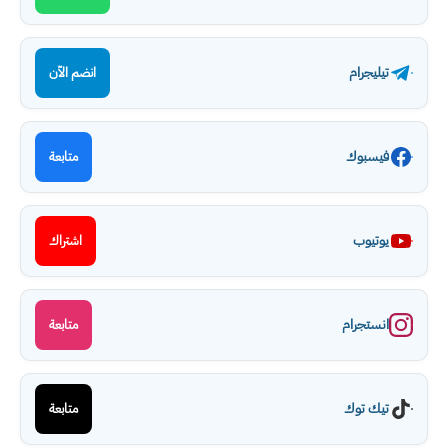
تيليجرام
انضم الآن
فيسبوك
متابعة
يوتيوب
اشتراك
انستجرام
متابعة
تيك توك
متابعة