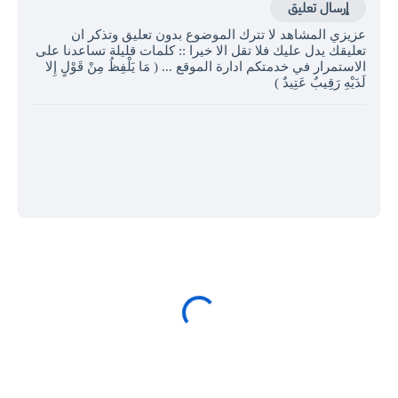
إرسال تعليق
عزيزي المشاهد لا تترك الموضوع بدون تعليق وتذكر ان
تعليقك يدل عليك فلا تقل الا خيرا :: كلمات قليلة تساعدنا على
الاستمرار في خدمتكم ادارة الموقع ... ( مَا يَلْفِظُ مِنْ قَوْلٍ إِلا
لَدَيْهِ رَقِيبٌ عَتِيدٌ )