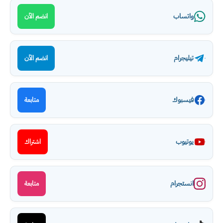
واتساب
انضم الآن
تيليجرام
انضم الآن
فيسبوك
متابعة
يوتيوب
اشتراك
انستجرام
متابعة