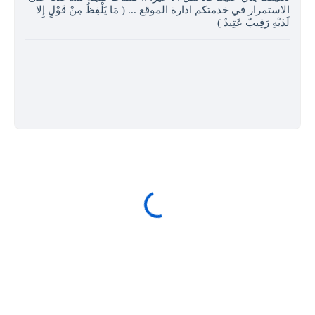
الاستمرار في خدمتكم ادارة الموقع ... ( مَا يَلْفِظُ مِنْ قَوْلٍ إِلا
لَدَيْهِ رَقِيبٌ عَتِيدٌ )