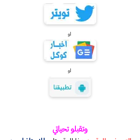
او
او
وتقبلو تحياتي