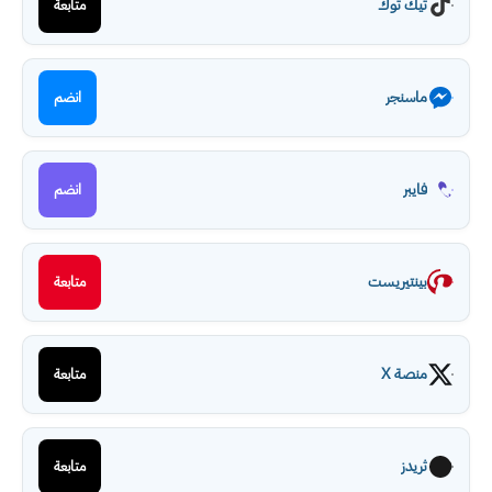
تيك توك
متابعة
ماسنجر
انضم
فايبر
انضم
بينتيريست
متابعة
منصة X
متابعة
ثريدز
متابعة