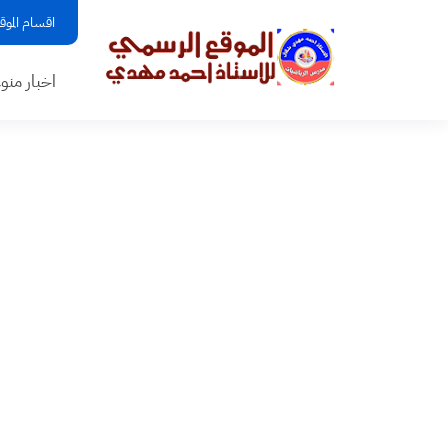
اقسام الموق
اخبار منو