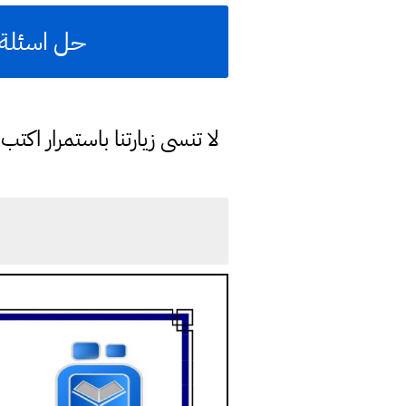
حل اسئلة ت
لا تنسى زيارتنا باستمرار اك