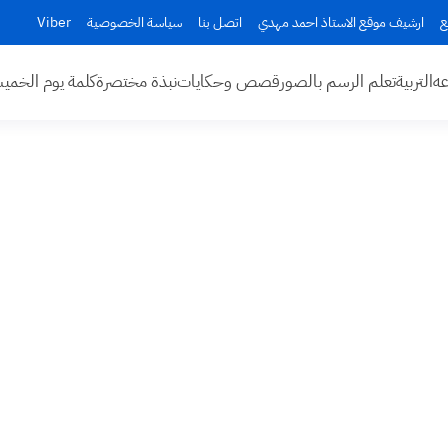
ع
ارشيف موقع الاستاذ احمد مهدي
اتصل بنا
سياسة الخصوصية
Viber
عه
التربية
تعلم الرسم بالصور
قصص وحكايات
نبذة مختصرة
كلمة يوم الخم