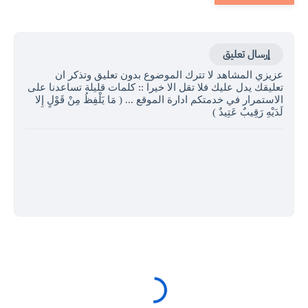
إرسال تعليق
عزيزي المشاهد لا تترك الموضوع بدون تعليق وتذكر ان
تعليقك يدل عليك فلا تقل الا خيرا :: كلمات قليلة تساعدنا على
الاستمرار في خدمتكم ادارة الموقع ... ( مَا يَلْفِظُ مِنْ قَوْلٍ إِلا
لَدَيْهِ رَقِيبٌ عَتِيدٌ )