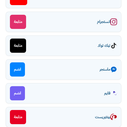
انستجرام
متابعة
تيك توك
متابعة
ماسنجر
انضم
فايبر
انضم
بينتيريست
متابعة