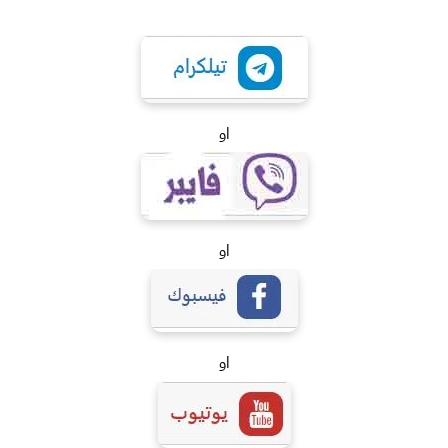
او
او
او