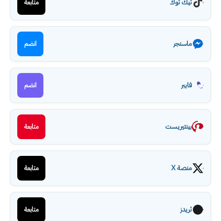
تيك توك
متابعة
ماسنجر
انضم
فايبر
انضم
بينتيريست
متابعة
منصة X
متابعة
ثريدز
متابعة