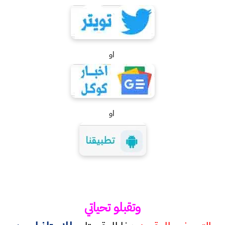
او
او
وتقبلو تحياتي