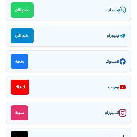
واتساب
انضم الآن
تيليجرام
انضم الآن
فيسبوك
متابعة
يوتيوب
اشتراك
انستجرام
متابعة