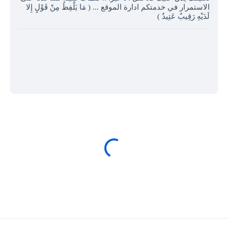
الاستمرار في خدمتكم ادارة الموقع ... ( مَا يَلْفِظُ مِنْ قَوْلٍ إِلا
لَدَيْهِ رَقِيبٌ عَتِيدٌ )