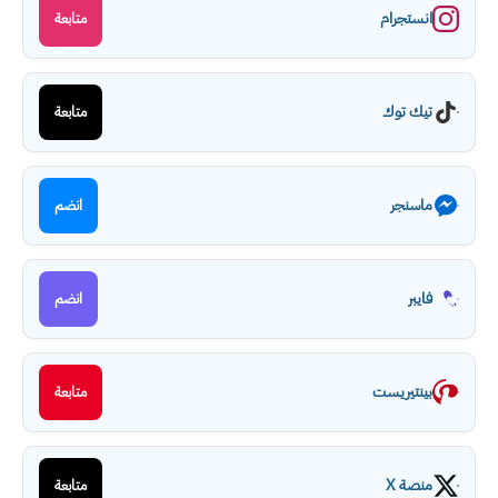
انستجرام
متابعة
تيك توك
متابعة
ماسنجر
انضم
فايبر
انضم
بينتيريست
متابعة
منصة X
متابعة