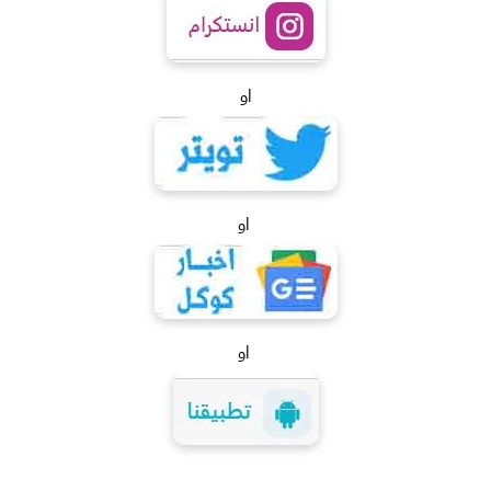
او
او
او