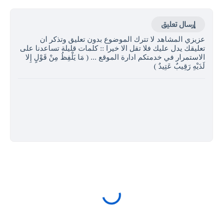
إرسال تعليق
عزيزي المشاهد لا تترك الموضوع بدون تعليق وتذكر ان
تعليقك يدل عليك فلا تقل الا خيرا :: كلمات قليلة تساعدنا على
الاستمرار في خدمتكم ادارة الموقع ... ( مَا يَلْفِظُ مِنْ قَوْلٍ إِلا
لَدَيْهِ رَقِيبٌ عَتِيدٌ )