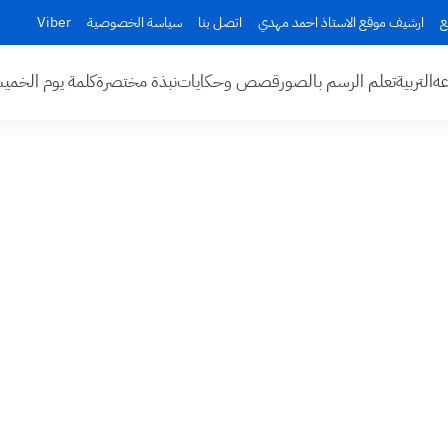
ع
ارشيف موقع الاستاذ احمد مهدي
اتصل بنا
سياسة الخصوصية
Viber
عه
التربية
تعلم الرسم بالصور
قصص وحكايات
نبذة مختصرة
كلمة يوم الخم