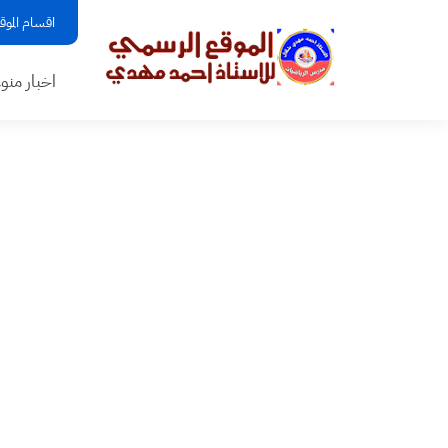
اقسام الموق
اخبار منو