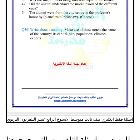
اسئلة فقط انكليزي صف ثالث متوسط الاسبوع الرابع عشر التلفزيون التربوي
وللمزيد من اسئلة التلفزيون التربوي جمعنا