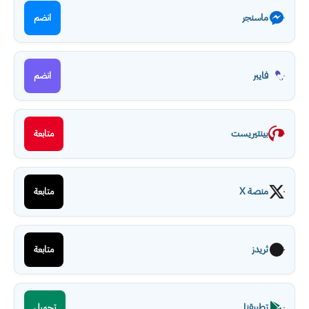
ماسنجر
انضم
فايبر
انضم
بينتيريست
متابعة
منصة X
متابعة
ثريدز
متابعة
تطبيقنا
تحميل