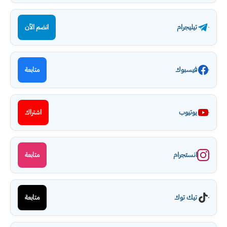
تيليجرام
انضم الآن
فيسبوك
متابعة
يوتيوب
اشتراك
انستجرام
متابعة
تيك توك
متابعة