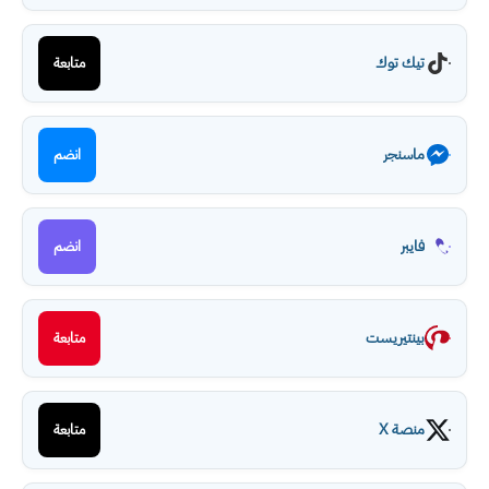
تيك توك
متابعة
ماسنجر
انضم
فايبر
انضم
بينتيريست
متابعة
منصة X
متابعة