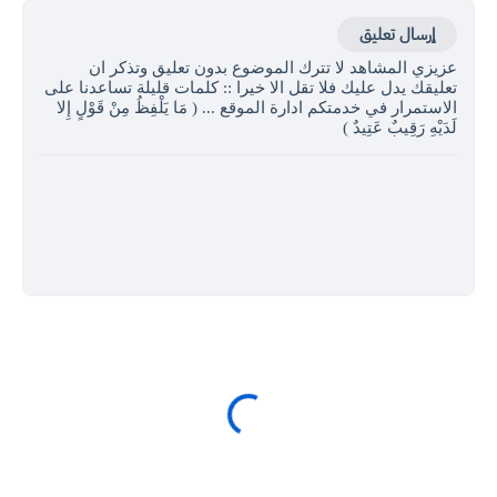
إرسال تعليق
عزيزي المشاهد لا تترك الموضوع بدون تعليق وتذكر ان
تعليقك يدل عليك فلا تقل الا خيرا :: كلمات قليلة تساعدنا على
الاستمرار في خدمتكم ادارة الموقع ... ( مَا يَلْفِظُ مِنْ قَوْلٍ إِلا
لَدَيْهِ رَقِيبٌ عَتِيدٌ )