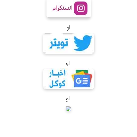
او
او
او