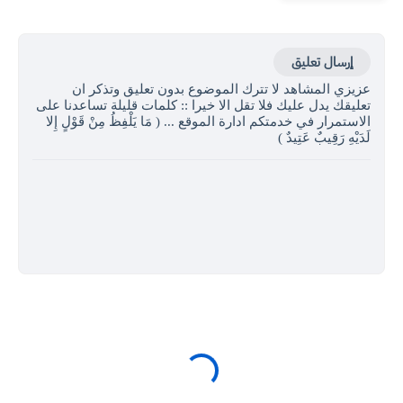
إرسال تعليق
عزيزي المشاهد لا تترك الموضوع بدون تعليق وتذكر ان
تعليقك يدل عليك فلا تقل الا خيرا :: كلمات قليلة تساعدنا على
الاستمرار في خدمتكم ادارة الموقع ... ( مَا يَلْفِظُ مِنْ قَوْلٍ إِلا
لَدَيْهِ رَقِيبٌ عَتِيدٌ )