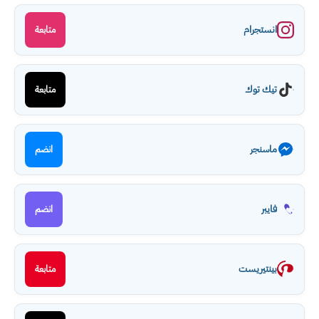
انستجرام
متابعة
تيك توك
متابعة
ماسنجر
انضم
فايبر
انضم
بينتيريست
متابعة