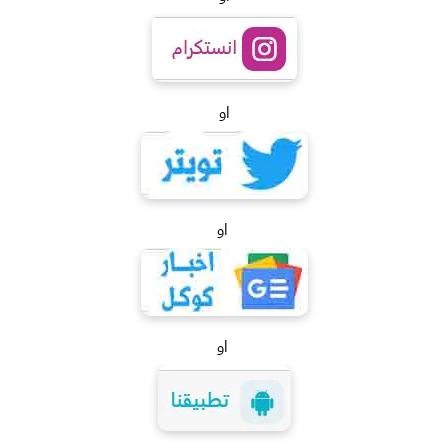
او
او
او