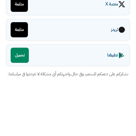
منصة X
متابعة
ثريدز
متابعة
تطبيقنا
تحميل
نشكركم على دعمكم المستمر، وفي حال واجهتكم أي مشكلة لا تترددوا في مراسلتنا.