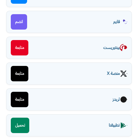
فايبر
انضم
بينتيريست
متابعة
منصة X
متابعة
ثريدز
متابعة
تطبيقنا
تحميل