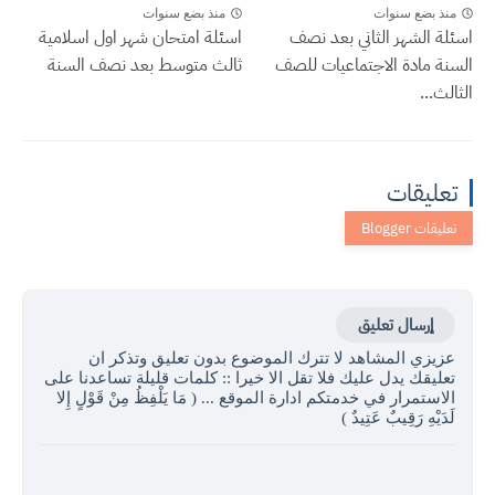
منذ بضع سنوات
منذ بضع سنوات
اسئلة الشهر الثاني بعد نصف
اسئلة امتحان شهر اول اسلامية
السنة مادة الاجتماعيات للصف
ثالث متوسط بعد نصف السنة
الثالث...
تعليقات
إرسال تعليق
عزيزي المشاهد لا تترك الموضوع بدون تعليق وتذكر ان
تعليقك يدل عليك فلا تقل الا خيرا :: كلمات قليلة تساعدنا على
الاستمرار في خدمتكم ادارة الموقع ... ( مَا يَلْفِظُ مِنْ قَوْلٍ إِلا
لَدَيْهِ رَقِيبٌ عَتِيدٌ )