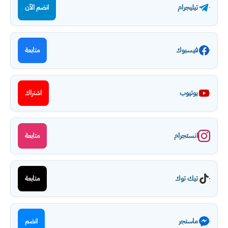
تيليجرام
انضم الآن
فيسبوك
متابعة
يوتيوب
اشتراك
انستجرام
متابعة
تيك توك
متابعة
ماسنجر
انضم