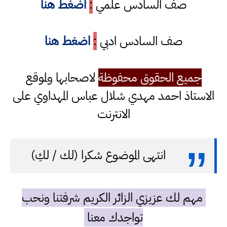
صف السادس علمي
:
اضغط هنا
صف السادس ادبي
:
اضغط هنا
جميع الحقوق محفوظة
لاصحابها ولموقع
الاستاذ احمد مهدي شلال عباس المهداوي على
الانترنت
انتهى الموضوع شكرا (لك / لكِ)
مهم لك عزيزي الزائر الكريم شرفتنا ونحب
تواجدك معنا