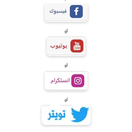
او
او
او