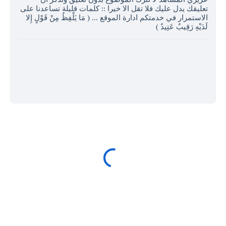
تعليقك يدل عليك فلا تقل الا خيرا :: كلمات قليلة تساعدنا على
الاستمرار في خدمتكم ادارة الموقع ... ( مَا يَلْفِظُ مِنْ قَوْلٍ إِلا
لَدَيْهِ رَقِيبٌ عَتِيدٌ )