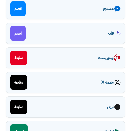
ماسنجر
انضم
فايبر
انضم
بينتيريست
متابعة
منصة X
متابعة
ثريدز
متابعة