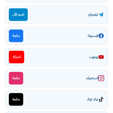
تيليجرام
انضم الآن
فيسبوك
متابعة
يوتيوب
اشتراك
انستجرام
متابعة
تيك توك
متابعة