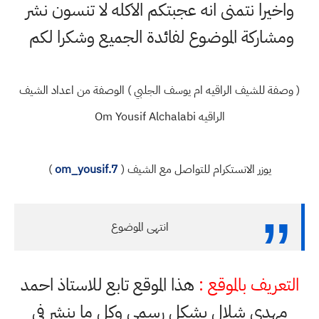
واخيرا نتمنى انه عجبتكم الاكله لا تنسون نشر
ومشاركة الموضوع لفائدة الجميع وشكرا لكم
( وصفة للشيف الراقيه ام يوسف الجلبي ) الوصفة من اعداد الشيف
الراقيه Om Yousif Alchalabi
يوزر الانستكرام للتواصل مع الشيف (
om_yousif.7
)
انتهى الموضوع
التعريف بالموقع :
هذا الموقع تابع للاستاذ احمد
مهدي شلال بشكل رسمي وكل ما ينشر في