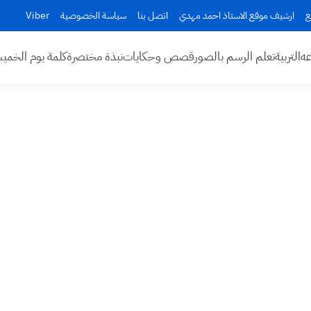
ع
ارشيف موقع الاستاذ احمد مهدي
اتصل بنا
سياسة الخصوصية
Viber
عه
التربية
تعلم الرسم بالصور
قصص وحكايات
نبذة مختصرة
كلمة يوم الخم