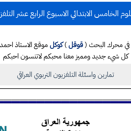
م الخامس الابتدائي الاسبوع الرابع عشر التلفز
تب في محرك البحث (
قوقل
)
كوكل
موقع الاستاذ احم
كل شيء جديد ومميز معنا محبكم لاتنسون احبكم
تمارين واسئلة التلفزيون التربوي العراقي