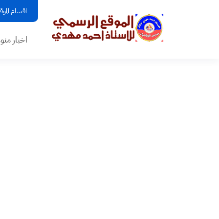
اقسام الموق
اخبار منو