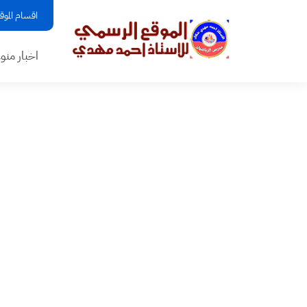
اقسام الموق
اخبار منو