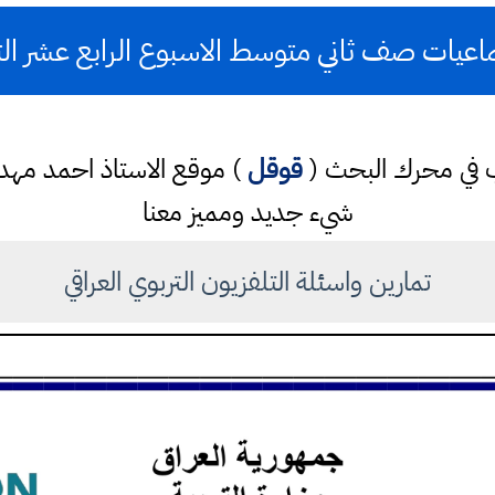
اعيات صف ثاني متوسط الاسبوع الرابع عشر التل
كتب في محرك البحث (
قوقل
) موقع الاستاذ احمد مه
شيء جديد ومميز معنا
تمارين واسئلة التلفزيون التربوي العراقي