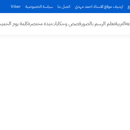
ع
ارشيف موقع الاستاذ احمد مهدي
اتصل بنا
سياسة الخصوصية
Viber
عه
التربية
تعلم الرسم بالصور
قصص وحكايات
نبذة مختصرة
كلمة يوم الخم