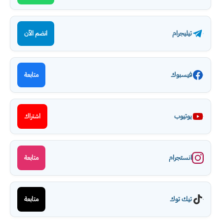
تيليجرام
انضم الآن
فيسبوك
متابعة
يوتيوب
اشتراك
انستجرام
متابعة
تيك توك
متابعة