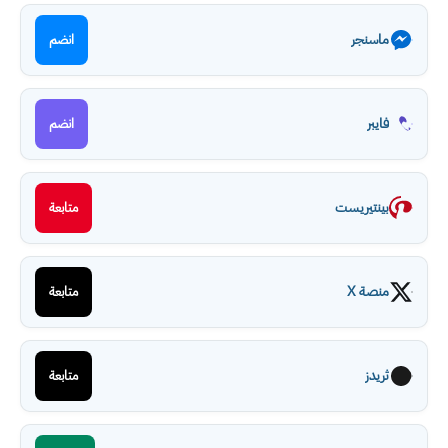
ماسنجر
انضم
فايبر
انضم
بينتيريست
متابعة
منصة X
متابعة
ثريدز
متابعة