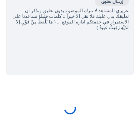
إرسال تعليق
عزيزي المشاهد لا تترك الموضوع بدون تعليق وتذكر ان
تعليقك يدل عليك فلا تقل الا خيرا :: كلمات قليلة تساعدنا على
الاستمرار في خدمتكم ادارة الموقع ... ( مَا يَلْفِظُ مِنْ قَوْلٍ إِلا
لَدَيْهِ رَقِيبٌ عَتِيدٌ )