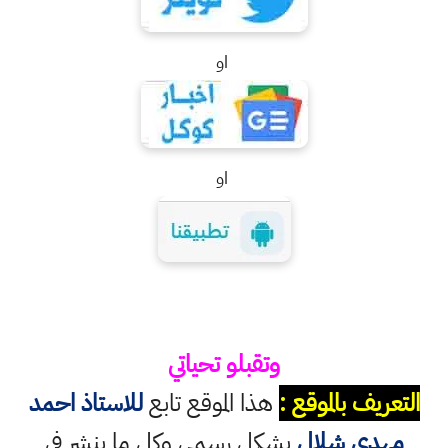
او
او
وتقبلو تحياتي
التعريف بالموقع :
هذا الموقع تابع
للاستاذ احمد
مهدي شلال
بشكل رسمي وكل ما ينشر في