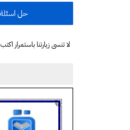
حل اسئلة ف
لا تنسى زيارتنا باستمرار اك