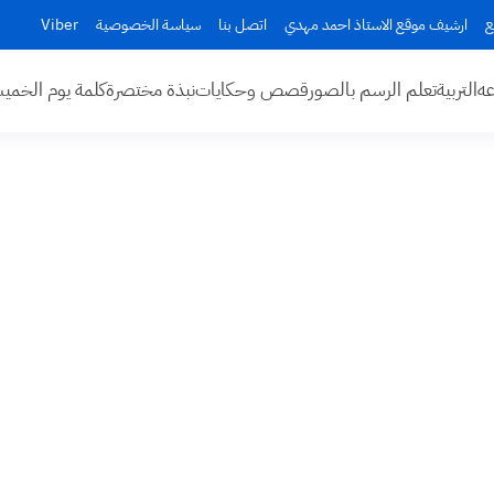
ع
ارشيف موقع الاستاذ احمد مهدي
اتصل بنا
سياسة الخصوصية
Viber
عه
التربية
تعلم الرسم بالصور
قصص وحكايات
نبذة مختصرة
كلمة يوم الخم