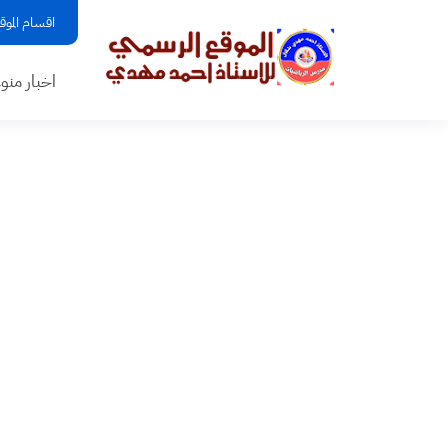
اقسام الموق
اخبار منو