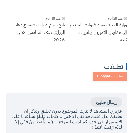
منذ 28 أيام
منذ 18 أيام
وزارة التربية تحدد ضوابط التقديم
تابع تقدم عملية تصحيح دفاتر
إلى مدارس المتميزين وثانويات
الوزاري صف السادس الادبي
كلية...
2026...
تعليقات
إرسال تعليق
عزيزي المشاهد لا تترك الموضوع بدون تعليق وتذكر ان
تعليقك يدل عليك فلا تقل الا خيرا :: كلمات قليلة تساعدنا على
الاستمرار في خدمتكم ادارة الموقع ... ( مَا يَلْفِظُ مِنْ قَوْلٍ إِلا
لَدَيْهِ رَقِيبٌ عَتِيدٌ )