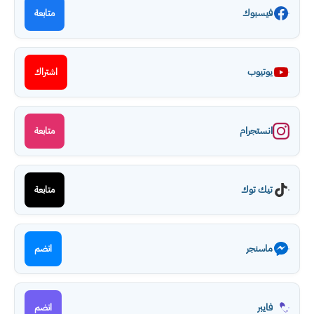
فيسبوك
متابعة
يوتيوب
اشتراك
انستجرام
متابعة
تيك توك
متابعة
ماسنجر
انضم
فايبر
انضم