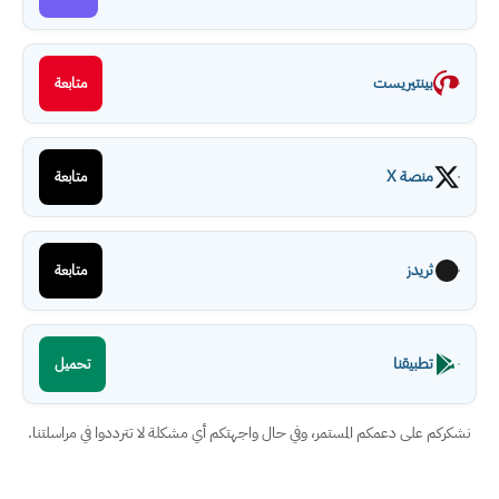
بينتيريست
متابعة
منصة X
متابعة
ثريدز
متابعة
تطبيقنا
تحميل
نشكركم على دعمكم المستمر، وفي حال واجهتكم أي مشكلة لا تترددوا في مراسلتنا.