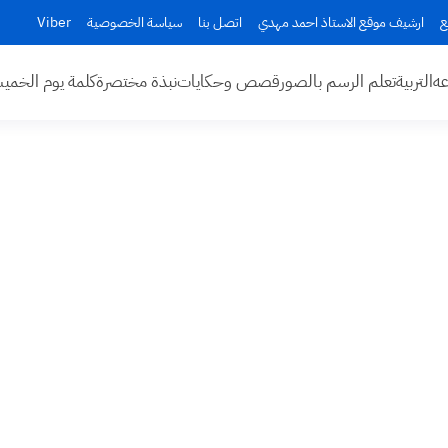
ع
ارشيف موقع الاستاذ احمد مهدي
اتصل بنا
سياسة الخصوصية
Viber
عه
التربية
تعلم الرسم بالصور
قصص وحكايات
نبذة مختصرة
كلمة يوم الخم