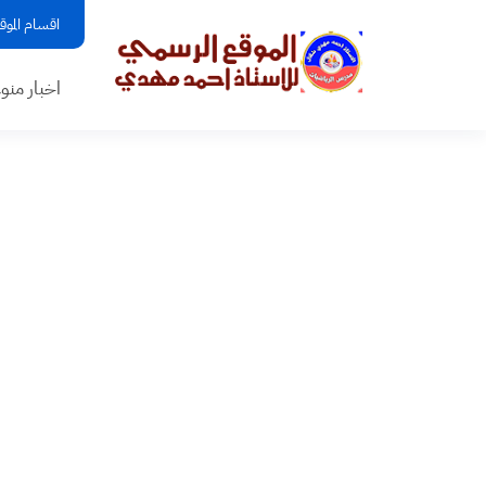
اقسام الموق
اخبار منو