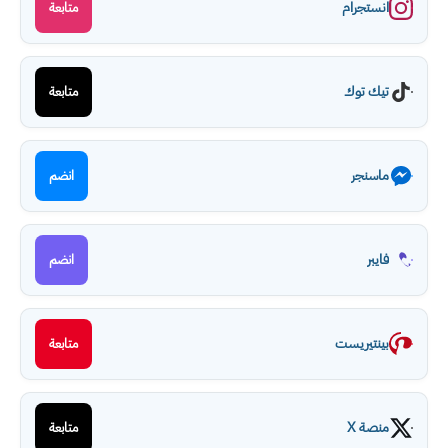
انستجرام
متابعة
تيك توك
متابعة
ماسنجر
انضم
فايبر
انضم
بينتيريست
متابعة
منصة X
متابعة