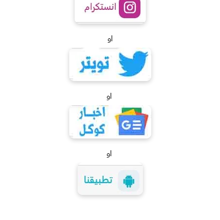
او
او
او