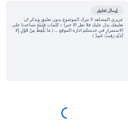
إرسال تعليق
عزيزي المشاهد لا تترك الموضوع بدون تعليق وتذكر ان
تعليقك يدل عليك فلا تقل الا خيرا :: كلمات قليلة تساعدنا على
الاستمرار في خدمتكم ادارة الموقع ... ( مَا يَلْفِظُ مِنْ قَوْلٍ إِلا
لَدَيْهِ رَقِيبٌ عَتِيدٌ )