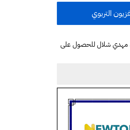
زيون التربوي
د مهدي شلال للحصول على