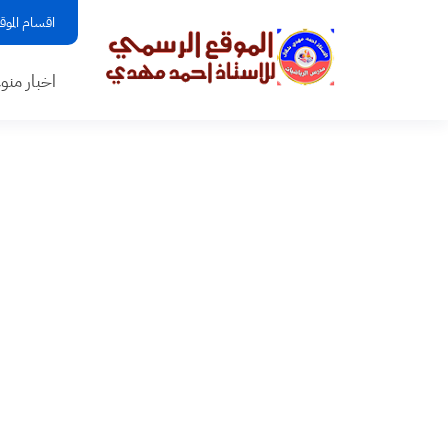
اقسام الموق
اخبار منو