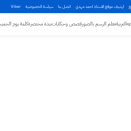
ع
ارشيف موقع الاستاذ احمد مهدي
اتصل بنا
سياسة الخصوصية
Viber
عه
التربية
تعلم الرسم بالصور
قصص وحكايات
نبذة مختصرة
كلمة يوم الخم