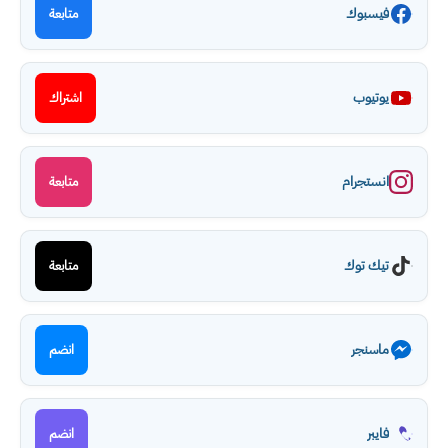
فيسبوك
متابعة
يوتيوب
اشتراك
انستجرام
متابعة
تيك توك
متابعة
ماسنجر
انضم
فايبر
انضم