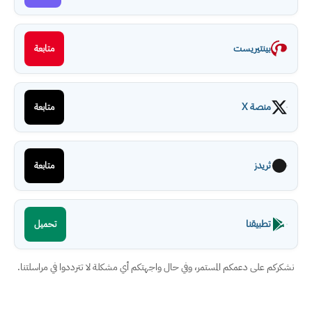
بينتيريست
متابعة
منصة X
متابعة
ثريدز
متابعة
تطبيقنا
تحميل
نشكركم على دعمكم المستمر، وفي حال واجهتكم أي مشكلة لا تترددوا في مراسلتنا.