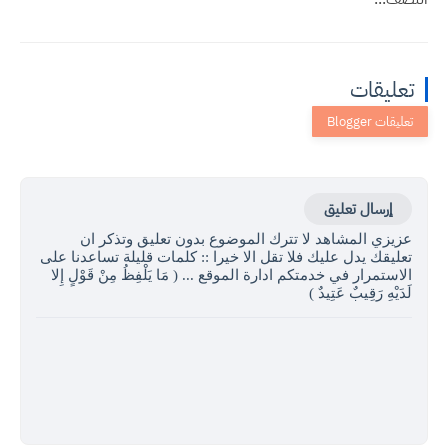
تعليقات
إرسال تعليق
عزيزي المشاهد لا تترك الموضوع بدون تعليق وتذكر ان
تعليقك يدل عليك فلا تقل الا خيرا :: كلمات قليلة تساعدنا على
الاستمرار في خدمتكم ادارة الموقع ... ( مَا يَلْفِظُ مِنْ قَوْلٍ إِلا
لَدَيْهِ رَقِيبٌ عَتِيدٌ )