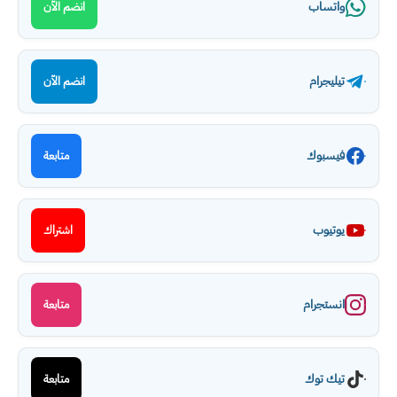
واتساب
انضم الآن
تيليجرام
انضم الآن
فيسبوك
متابعة
يوتيوب
اشتراك
انستجرام
متابعة
تيك توك
متابعة