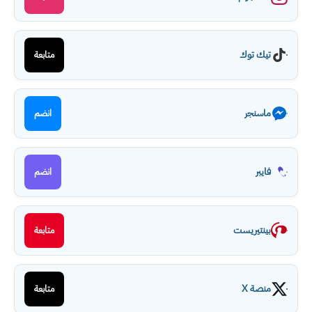
تيك توك
متابعة
ماسنجر
انضم
فايبر
انضم
بينتيريست
متابعة
منصة X
متابعة