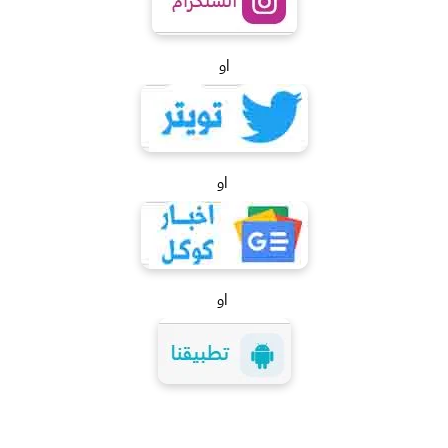
او
او
او