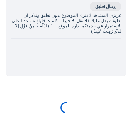
إرسال تعليق
عزيزي المشاهد لا تترك الموضوع بدون تعليق وتذكر ان
تعليقك يدل عليك فلا تقل الا خيرا :: كلمات قليلة تساعدنا على
الاستمرار في خدمتكم ادارة الموقع ... ( مَا يَلْفِظُ مِنْ قَوْلٍ إِلا
لَدَيْهِ رَقِيبٌ عَتِيدٌ )