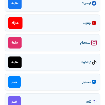
فيسبوك
متابعة
يوتيوب
اشتراك
انستجرام
متابعة
تيك توك
متابعة
ماسنجر
انضم
فايبر
انضم