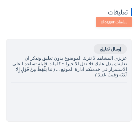
تعليقات
إرسال تعليق
عزيزي المشاهد لا تترك الموضوع بدون تعليق وتذكر ان
تعليقك يدل عليك فلا تقل الا خيرا :: كلمات قليلة تساعدنا على
الاستمرار في خدمتكم ادارة الموقع ... ( مَا يَلْفِظُ مِنْ قَوْلٍ إِلا
لَدَيْهِ رَقِيبٌ عَتِيدٌ )