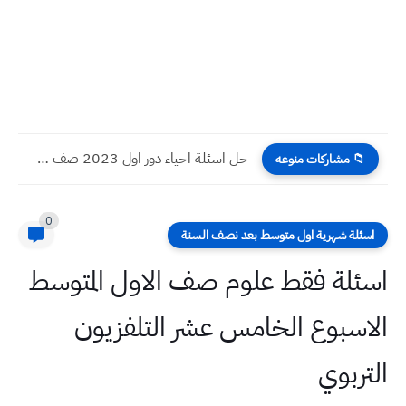
حل اسئلة احياء دور اول 2023 صف سادس احيائي
📁 مشاركات منوعه
0
اسئلة شهرية اول متوسط بعد نصف السنة
اسئلة فقط علوم صف الاول المتوسط
الاسبوع الخامس عشر التلفزيون
التربوي