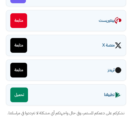
بينتيريست
متابعة
منصة X
متابعة
ثريدز
متابعة
تطبيقنا
تحميل
نشكركم على دعمكم المستمر، وفي حال واجهتكم أي مشكلة لا تترددوا في مراسلتنا.