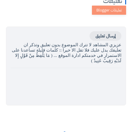
تعليقات
إرسال تعليق
عزيزي المشاهد لا تترك الموضوع بدون تعليق وتذكر ان
تعليقك يدل عليك فلا تقل الا خيرا :: كلمات قليلة تساعدنا على
الاستمرار في خدمتكم ادارة الموقع ... ( مَا يَلْفِظُ مِنْ قَوْلٍ إِلا
لَدَيْهِ رَقِيبٌ عَتِيدٌ )