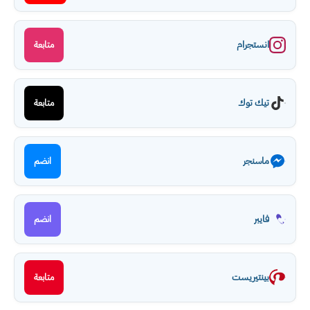
انستجرام
متابعة
تيك توك
متابعة
ماسنجر
انضم
فايبر
انضم
بينتيريست
متابعة