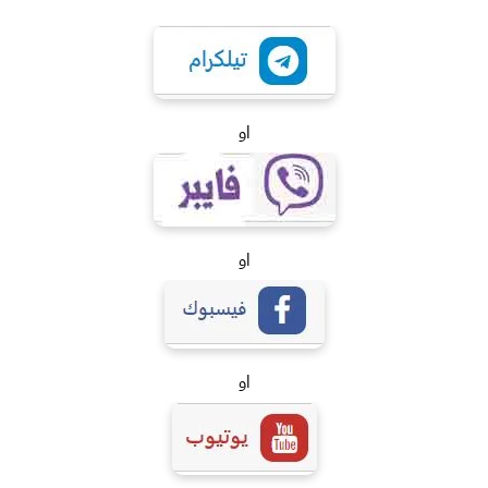
او
او
او