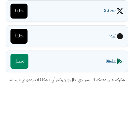
منصة X
متابعة
ثريدز
متابعة
تطبيقنا
تحميل
نشكركم على دعمكم المستمر، وفي حال واجهتكم أي مشكلة لا تترددوا في مراسلتنا.