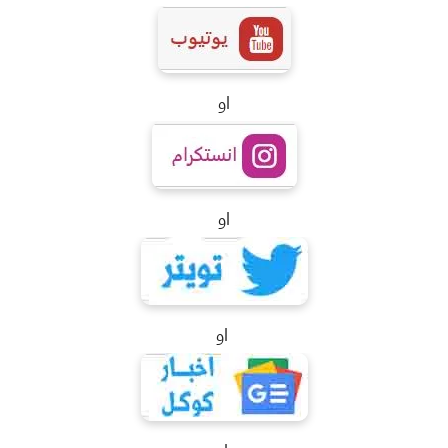
او
او
او