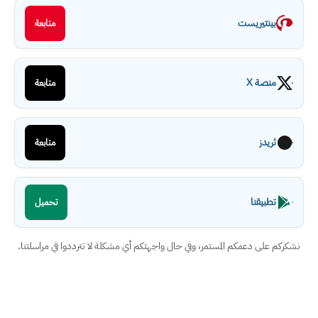
بينتيريست
متابعة
منصة X
متابعة
ثريدز
متابعة
تطبيقنا
تحميل
نشكركم على دعمكم المستمر، وفي حال واجهتكم أي مشكلة لا تترددوا في مراسلتنا.