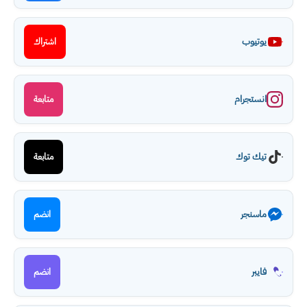
يوتيوب
اشتراك
انستجرام
متابعة
تيك توك
متابعة
ماسنجر
انضم
فايبر
انضم