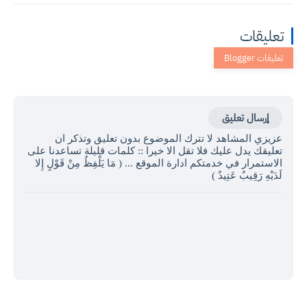
تعليقات
إرسال تعليق
عزيزي المشاهد لا تترك الموضوع بدون تعليق وتذكر ان
تعليقك يدل عليك فلا تقل الا خيرا :: كلمات قليلة تساعدنا على
الاستمرار في خدمتكم ادارة الموقع ... ( مَا يَلْفِظُ مِنْ قَوْلٍ إِلا
لَدَيْهِ رَقِيبٌ عَتِيدٌ )