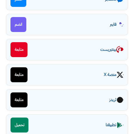
فايبر
انضم
بينتيريست
متابعة
منصة X
متابعة
ثريدز
متابعة
تطبيقنا
تحميل