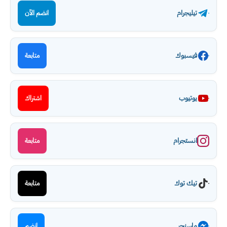
تيليجرام
انضم الآن
فيسبوك
متابعة
يوتيوب
اشتراك
انستجرام
متابعة
تيك توك
متابعة
ماسنجر
انضم