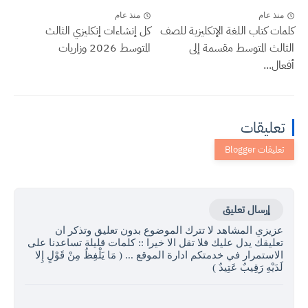
منذ عام
منذ عام
كلمات كتاب اللغة الإنكليزية للصف
كل إنشاءات إنكليزي الثالث
الثالث المتوسط مقسمة إلى
المتوسط 2026 وزاريات
أفعال...
تعليقات
إرسال تعليق
عزيزي المشاهد لا تترك الموضوع بدون تعليق وتذكر ان
تعليقك يدل عليك فلا تقل الا خيرا :: كلمات قليلة تساعدنا على
الاستمرار في خدمتكم ادارة الموقع ... ( مَا يَلْفِظُ مِنْ قَوْلٍ إِلا
لَدَيْهِ رَقِيبٌ عَتِيدٌ )