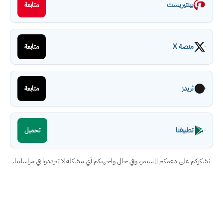
بينتيريست
متابعة
منصة X
متابعة
ثريدز
متابعة
تطبيقنا
تحميل
نشكركم على دعمكم المستمر، وفي حال واجهتكم أي مشكلة لا تترددوا في مراسلتنا.