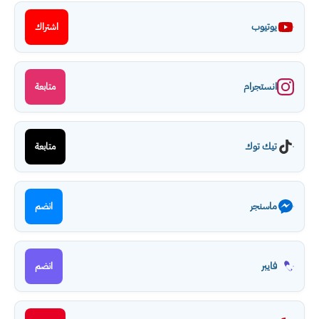
يوتيوب
اشتراك
انستجرام
متابعة
تيك توك
متابعة
ماسنجر
انضم
فايبر
انضم