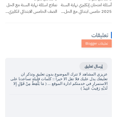
أسئلة امتحان إنكليزي نهاية السنة
نماذج اسئلة نهاية السنة مع الحل
2025 خامس ابتدائي مع الحل...
الصف الخامس الابتدائي انكليزي...
تعليقات
إرسال تعليق
عزيزي المشاهد لا تترك الموضوع بدون تعليق وتذكر ان
تعليقك يدل عليك فلا تقل الا خيرا :: كلمات قليلة تساعدنا على
الاستمرار في خدمتكم ادارة الموقع ... ( مَا يَلْفِظُ مِنْ قَوْلٍ إِلا
لَدَيْهِ رَقِيبٌ عَتِيدٌ )