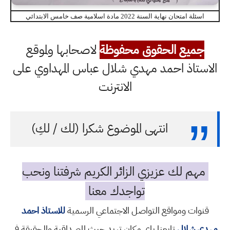
اسئلة امتحان نهاية السنة 2022 مادة اسلامية صف خامس الابتدائي
جميع الحقوق محفوظة
لاصحابها ولموقع
الاستاذ احمد مهدي شلال عباس المهداوي على
الانترنت
انتهى الموضوع شكرا (لك / لكِ)
مهم لك عزيزي الزائر الكريم شرفتنا ونحب
تواجدك معنا
قنوات ومواقع التواصل الاجتماعي الرسمية
للاستاذ احمد
مهدي شلال
تابعنا باي مكان تريد حيث المصداقية والحقيقة في