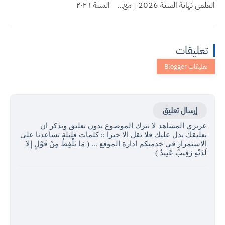
العلمي نهاية السنة 2026 | مع...
السنة ٢٠٢٦
تعليقات
إرسال تعليق
عزيزي المشاهد لا تترك الموضوع بدون تعليق وتذكر ان
تعليقك يدل عليك فلا تقل الا خيرا :: كلمات قليلة تساعدنا على
الاستمرار في خدمتكم ادارة الموقع ... ( مَا يَلْفِظُ مِنْ قَوْلٍ إِلا
لَدَيْهِ رَقِيبٌ عَتِيدٌ )