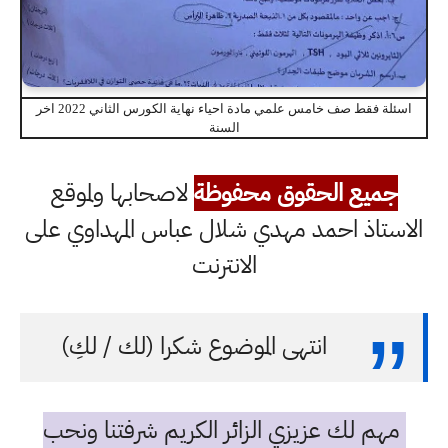
اسئلة فقط صف خامس علمي مادة احياء نهاية الكورس الثاني 2022 اخر
السنة
جميع الحقوق محفوظة
لاصحابها ولموقع
الاستاذ احمد مهدي شلال عباس المهداوي على
الانترنت
انتهى الموضوع شكرا (لك / لكِ)
مهم لك عزيزي الزائر الكريم شرفتنا ونحب