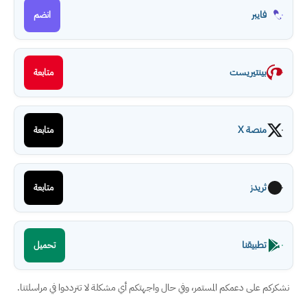
فايبر
انضم
بينتيريست
متابعة
منصة X
متابعة
ثريدز
متابعة
تطبيقنا
تحميل
نشكركم على دعمكم المستمر، وفي حال واجهتكم أي مشكلة لا تترددوا في مراسلتنا.