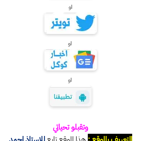
او
او
او
وتقبلو تحياتي
التعريف بالموقع :
هذا الموقع تابع
للاستاذ احمد