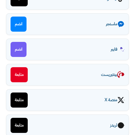
ماسنجر
انضم
فايبر
انضم
بينتيريست
متابعة
منصة X
متابعة
ثريدز
متابعة