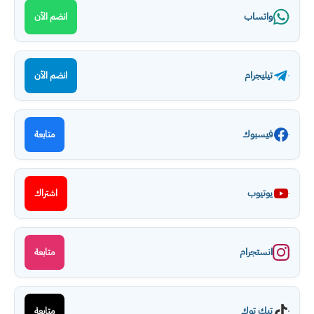
واتساب
انضم الآن
تيليجرام
انضم الآن
فيسبوك
متابعة
يوتيوب
اشتراك
انستجرام
متابعة
تيك توك
متابعة