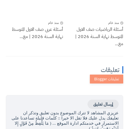
منذ عام
منذ عام
أسئلة الرياضيات صف الاول
أسئلة عربي صف الاول المتوسط
المتوسط نهاية السنة 2026 |
نهاية السنة 2026 | مع...
مع...
تعليقات
إرسال تعليق
عزيزي المشاهد لا تترك الموضوع بدون تعليق وتذكر ان
تعليقك يدل عليك فلا تقل الا خيرا :: كلمات قليلة تساعدنا على
الاستمرار في خدمتكم ادارة الموقع ... ( مَا يَلْفِظُ مِنْ قَوْلٍ إِلا
لَدَيْهِ رَقِيبٌ عَتِيدٌ )