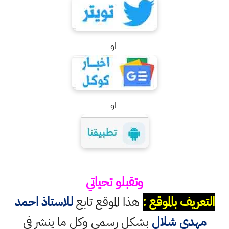
او
او
وتقبلو تحياتي
التعريف بالموقع :
هذا الموقع تابع
للاستاذ احمد
مهدي شلال
بشكل رسمي وكل ما ينشر في