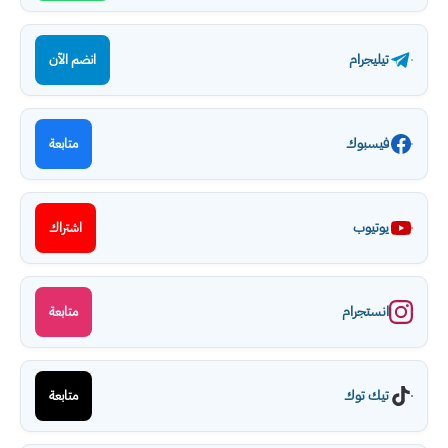
تيليجرام
انضم الآن
فيسبوك
متابعة
يوتيوب
اشتراك
انستجرام
متابعة
تيك توك
متابعة