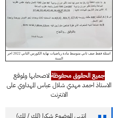
اسئلة فقط صف ثاني متوسط مادة رياضيات نهاية الكورس الثاني 2022 اخر
السنة
جميع الحقوق محفوظة
لاصحابها ولموقع
الاستاذ احمد مهدي شلال عباس المهداوي على
الانترنت
انتهى الموضوع شكرا (لك / لكِ)