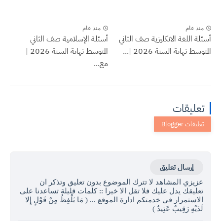
منذ عام
منذ عام
أسئلة اللغة الانكليزية صف الثاني
أسئلة الإسلامية صف الثاني
المتوسط نهاية السنة 2026 |...
المتوسط نهاية السنة 2026 |
مع...
تعليقات
إرسال تعليق
عزيزي المشاهد لا تترك الموضوع بدون تعليق وتذكر ان
تعليقك يدل عليك فلا تقل الا خيرا :: كلمات قليلة تساعدنا على
الاستمرار في خدمتكم ادارة الموقع ... ( مَا يَلْفِظُ مِنْ قَوْلٍ إِلا
لَدَيْهِ رَقِيبٌ عَتِيدٌ )