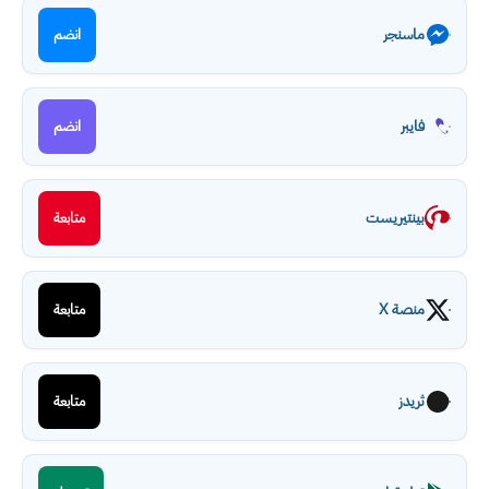
ماسنجر
انضم
فايبر
انضم
بينتيريست
متابعة
منصة X
متابعة
ثريدز
متابعة