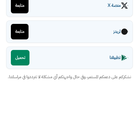
منصة X
متابعة
ثريدز
متابعة
تطبيقنا
تحميل
نشكركم على دعمكم المستمر، وفي حال واجهتكم أي مشكلة لا تترددوا في مراسلتنا.