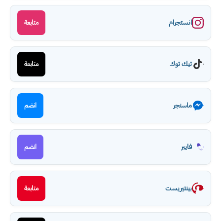
انستجرام
متابعة
تيك توك
متابعة
ماسنجر
انضم
فايبر
انضم
بينتيريست
متابعة