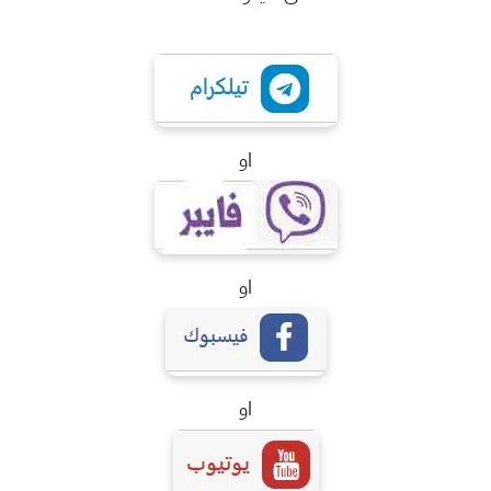
او
او
او