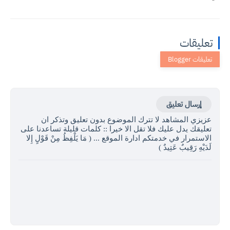
تعليقات
إرسال تعليق
عزيزي المشاهد لا تترك الموضوع بدون تعليق وتذكر ان
تعليقك يدل عليك فلا تقل الا خيرا :: كلمات قليلة تساعدنا على
الاستمرار في خدمتكم ادارة الموقع ... ( مَا يَلْفِظُ مِنْ قَوْلٍ إِلا
لَدَيْهِ رَقِيبٌ عَتِيدٌ )