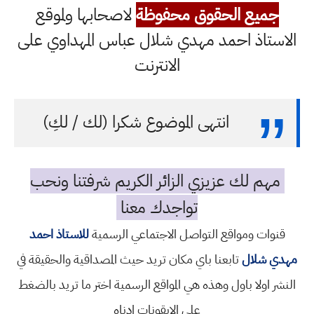
جميع الحقوق محفوظة
لاصحابها ولموقع
الاستاذ احمد مهدي شلال عباس المهداوي على
الانترنت
انتهى الموضوع شكرا (لك / لكِ)
مهم لك عزيزي الزائر الكريم شرفتنا ونحب
تواجدك معنا
قنوات ومواقع التواصل الاجتماعي الرسمية
للاستاذ احمد
مهدي شلال
تابعنا باي مكان تريد حيث المصداقية والحقيقة في
النشر اولا باول وهذه هي المواقع الرسمية اختر ما تريد بالضغط
على الايقونات ادناه