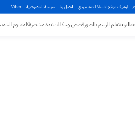
ع
ارشيف موقع الاستاذ احمد مهدي
اتصل بنا
سياسة الخصوصية
Viber
عه
التربية
تعلم الرسم بالصور
قصص وحكايات
نبذة مختصرة
كلمة يوم الخم