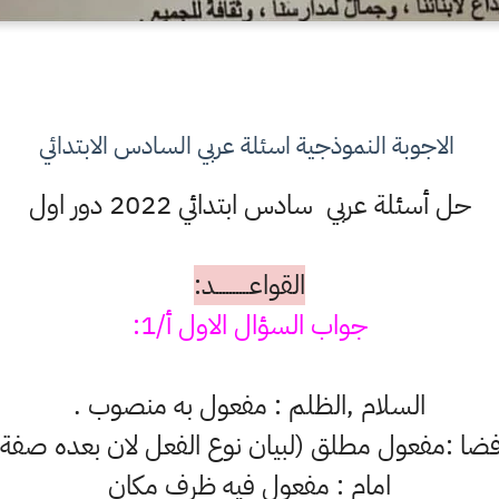
الاجوبة النموذجية اسئلة عربي السادس الابتدائي
حل أسئلة عربي سادس ابتدائي 2022 دور اول
القواعــــــــــد:
جواب السؤال الاول أ/1:
السلام ,الظلم : مفعول به منصوب .
فضا :مفعول مطلق (لبيان نوع الفعل لان بعده صفة)
امام : مفعول فيه ظرف مكان