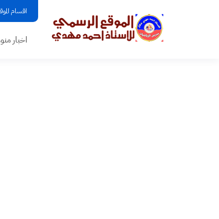
اقسام الموق
اخبار منو