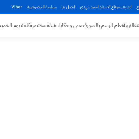
ع
ارشيف موقع الاستاذ احمد مهدي
اتصل بنا
سياسة الخصوصية
Viber
عه
التربية
تعلم الرسم بالصور
قصص وحكايات
نبذة مختصرة
كلمة يوم الخم