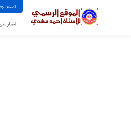
اقسام الموق
اخبار منو