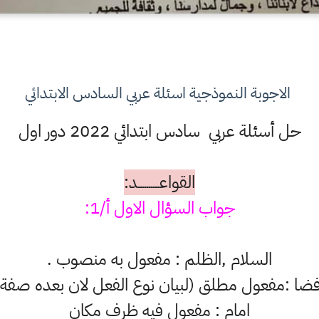
الاجوبة النموذجية اسئلة عربي السادس الابتدائي
حل أسئلة عربي سادس ابتدائي 2022 دور اول
القواعــــــــــد:
جواب السؤال الاول أ/1:
السلام ,الظلم : مفعول به منصوب .
فضا :مفعول مطلق (لبيان نوع الفعل لان بعده صفة)
امام : مفعول فيه ظرف مكان